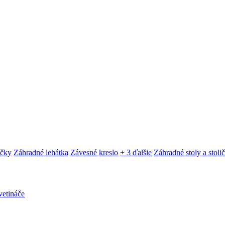
ačky
Záhradné lehátka
Závesné kreslo
+ 3 ďalšie
Záhradné stoly a stoli
etináče