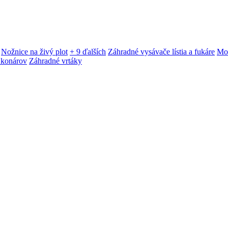
Nožnice na živý plot
+ 9 ďalších
Záhradné vysávače lístia a fukáre
Mot
 konárov
Záhradné vrtáky