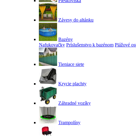
Pieskoviská
Závesy do altánku
Bazény
Nafukovačky
Príslušenstvo k bazénom
Plážové os
Tieniace siete
Krycie plachty
Záhradné vozíky
Trampolíny