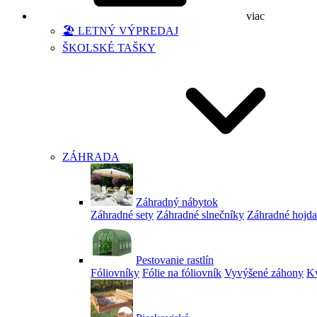
viac
🏖️ LETNÝ VÝPREDAJ
ŠKOLSKÉ TAŠKY
ZÁHRADA
Záhradný nábytok
Záhradné sety
Záhradné slnečníky
Záhradné hojd
Pestovanie rastlín
Fóliovníky
Fólie na fóliovník
Vyvýšené záhony
Kv