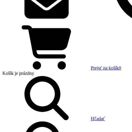
Prejsť na košík
0
Košík
je prázdny
Hľadať