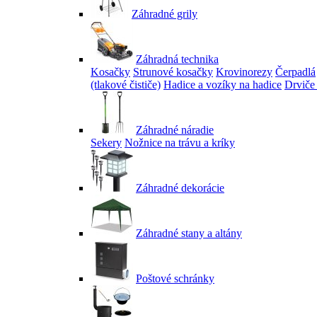
Záhradné grily
Záhradná technika
Kosačky
Strunové kosačky
Krovinorezy
Čerpadlá
(tlakové čističe)
Hadice a vozíky na hadice
Drviče
Záhradné náradie
Sekery
Nožnice na trávu a kríky
Záhradné dekorácie
Záhradné stany a altány
Poštové schránky