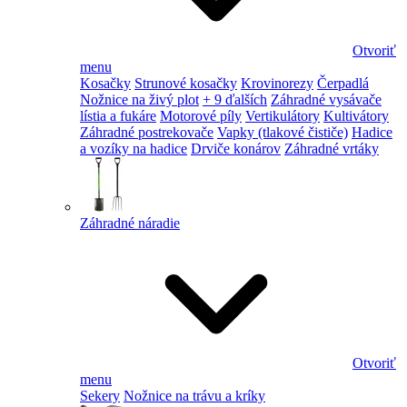
Otvoriť
menu
Kosačky
Strunové kosačky
Krovinorezy
Čerpadlá
Nožnice na živý plot
+ 9 ďalších
Záhradné vysávače
lístia a fukáre
Motorové píly
Vertikulátory
Kultivátory
Záhradné postrekovače
Vapky (tlakové čističe)
Hadice
a vozíky na hadice
Drviče konárov
Záhradné vrtáky
Záhradné náradie
Otvoriť
menu
Sekery
Nožnice na trávu a kríky