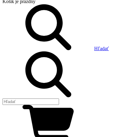
Košík
je prázdny
Hľadať