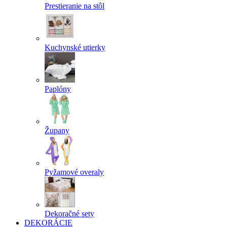
Prestieranie na stôl
Kuchynské utierky
Paplóny
Župany
Pyžamové overaly
Dekoračné sety
DEKORÁCIE