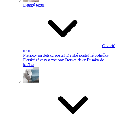
Detský textil
Otvoriť
menu
Prehozy na detskú posteľ
Detské posteľné obliečky
Detské závesy a záclony
Detské deky
Fusaky do
kočíka