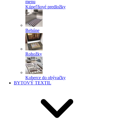
menu
Kúpeľňové predložky
Behúne
Rohožky
Koberce do obývačky
BYTOVÝ TEXTIL