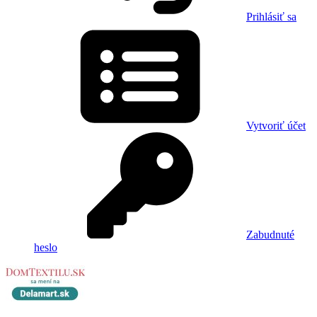
Prihlásiť sa
Vytvoriť účet
Zabudnuté
heslo