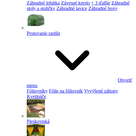
Záhradné lehátka
Závesné kreslo
+ 3 ďalšie
Záhradné
stoly a stoličky
Záhradné lavice
Záhradné boxy
Pestovanie rastlín
Otvoriť
menu
Fóliovníky
Fólie na fóliovník
Vyvýšené záhony
Kvetináče
Pieskoviská