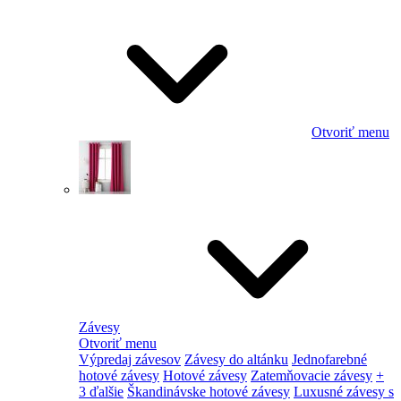
Otvoriť menu
Závesy
Otvoriť menu
Výpredaj závesov
Závesy do altánku
Jednofarebné
hotové závesy
Hotové závesy
Zatemňovacie závesy
+
3 ďalšie
Škandinávske hotové závesy
Luxusné závesy s