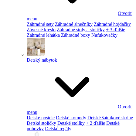
Otvoriť
menu
Záhradné sety
Záhradné slnečníky
Záhradné hojdačky
Závesné kreslo
Záhradné stoly a stoličky
+ 3 ďalšie
Záhradné lehátka
Záhradné boxy
Nafukovačky
Detský nábytok
Otvoriť
menu
Detské postele
Detské komody
Detské šatníkové skrine
Detské stoličky
Detské stolíky
+ 2 ďalšie
Detské
pohovky
Detské regály