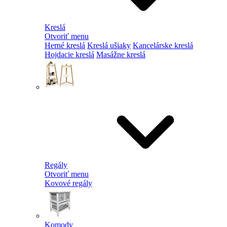
Kreslá
Otvoriť menu
Herné kreslá
Kreslá ušiaky
Kancelárske kreslá
Hojdacie kreslá
Masážne kreslá
Regály
Otvoriť menu
Kovové regály
Komody