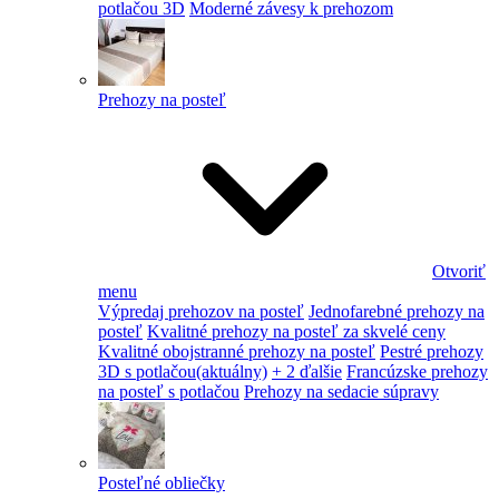
potlačou 3D
Moderné závesy k prehozom
Prehozy na posteľ
Otvoriť
menu
Výpredaj prehozov na posteľ
Jednofarebné prehozy na
posteľ
Kvalitné prehozy na posteľ za skvelé ceny
Kvalitné obojstranné prehozy na posteľ
Pestré prehozy
3D s potlačou
(aktuálny)
+ 2 ďalšie
Francúzske prehozy
na posteľ s potlačou
Prehozy na sedacie súpravy
Posteľné obliečky