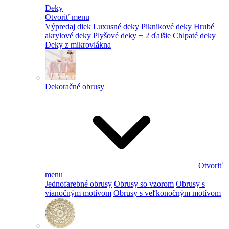
Deky
Otvoriť menu
Výpredaj diek
Luxusné deky
Piknikové deky
Hrubé
akrylové deky
Plyšové deky
+ 2 ďalšie
Chlpaté deky
Deky z mikrovlákna
Dekoračné obrusy
Otvoriť
menu
Jednofarebné obrusy
Obrusy so vzorom
Obrusy s
vianočným motívom
Obrusy s veľkonočným motívom