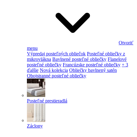
Otvoriť
menu
Výpredaj posteľných obliečok
Posteľné obliečky z
mikrovlákna
Bavlnené posteľné obliečky
Flanelové
posteľné obliečky
Francúzske posteľné obliečky
+ 3
ďalšie
Nová kolekcia
Obliečky bavlnený satén
Obojstranné posteľné obliečky
Posteľné prestieradlá
Záclony