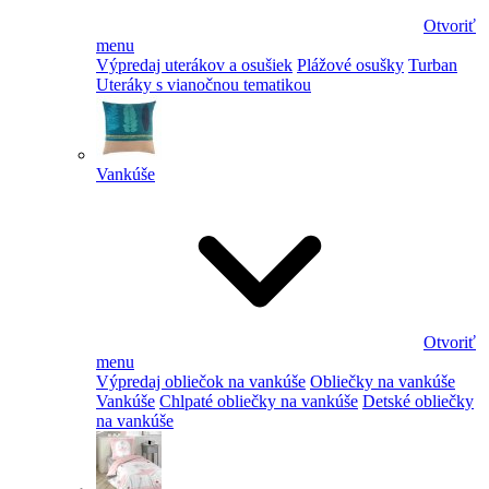
Otvoriť
menu
Výpredaj uterákov a osušiek
Plážové osušky
Turban
Uteráky s vianočnou tematikou
Vankúše
Otvoriť
menu
Výpredaj obliečok na vankúše
Obliečky na vankúše
Vankúše
Chlpaté obliečky na vankúše
Detské obliečky
na vankúše