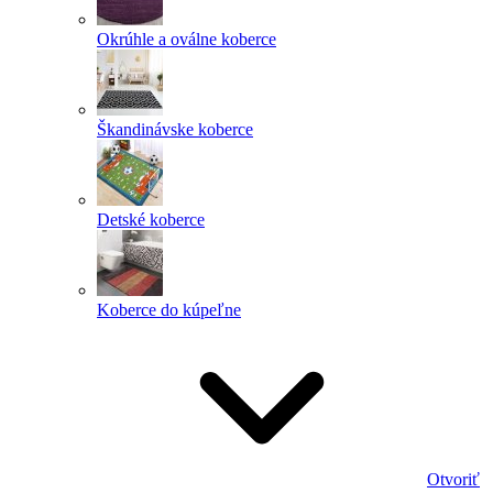
Okrúhle a oválne koberce
Škandinávske koberce
Detské koberce
Koberce do kúpeľne
Otvoriť