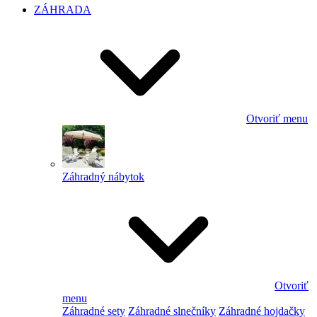
ZÁHRADA
Otvoriť menu
Záhradný nábytok
Otvoriť
menu
Záhradné sety
Záhradné slnečníky
Záhradné hojdačky