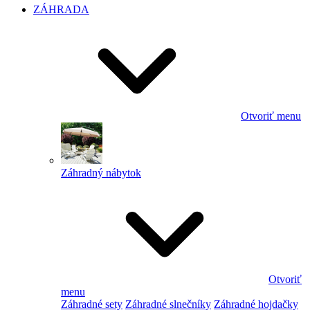
ZÁHRADA
Otvoriť menu
Záhradný nábytok
Otvoriť
menu
Záhradné sety
Záhradné slnečníky
Záhradné hojdačky