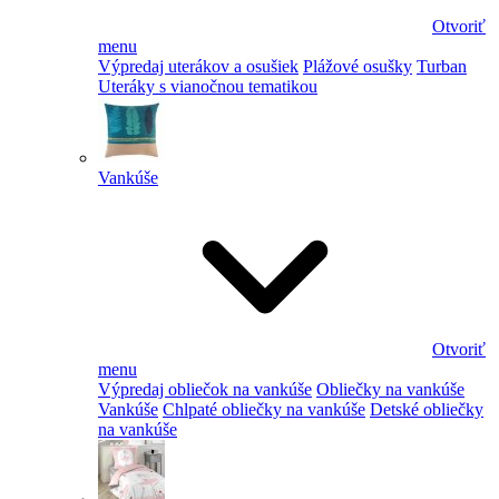
Otvoriť
menu
Výpredaj uterákov a osušiek
Plážové osušky
Turban
Uteráky s vianočnou tematikou
Vankúše
Otvoriť
menu
Výpredaj obliečok na vankúše
Obliečky na vankúše
Vankúše
Chlpaté obliečky na vankúše
Detské obliečky
na vankúše