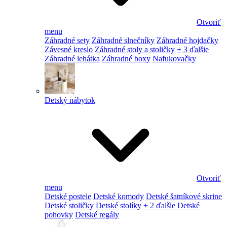
Otvoriť
menu
Záhradné sety
Záhradné slnečníky
Záhradné hojdačky
Závesné kreslo
Záhradné stoly a stoličky
+ 3 ďalšie
Záhradné lehátka
Záhradné boxy
Nafukovačky
Detský nábytok
Otvoriť
menu
Detské postele
Detské komody
Detské šatníkové skrine
Detské stoličky
Detské stolíky
+ 2 ďalšie
Detské
pohovky
Detské regály