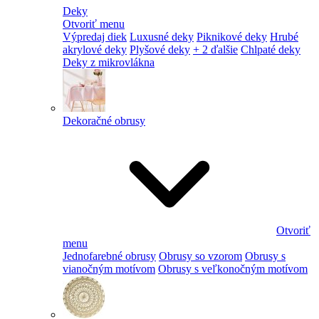
Deky
Otvoriť menu
Výpredaj diek
Luxusné deky
Piknikové deky
Hrubé
akrylové deky
Plyšové deky
+ 2 ďalšie
Chlpaté deky
Deky z mikrovlákna
Dekoračné obrusy
Otvoriť
menu
Jednofarebné obrusy
Obrusy so vzorom
Obrusy s
vianočným motívom
Obrusy s veľkonočným motívom