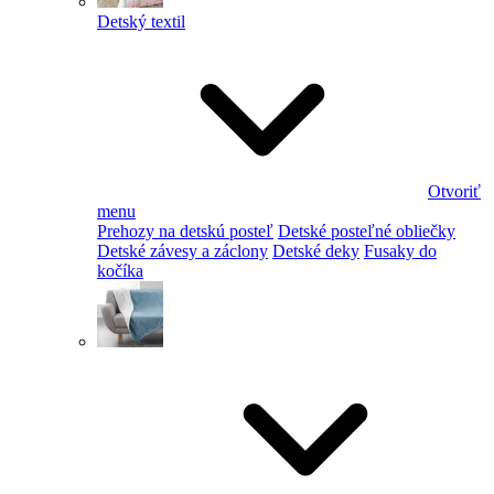
Detský textil
Otvoriť
menu
Prehozy na detskú posteľ
Detské posteľné obliečky
Detské závesy a záclony
Detské deky
Fusaky do
kočíka