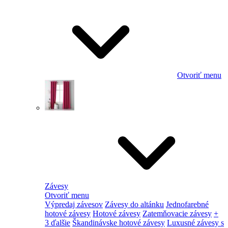
Otvoriť menu
Závesy
Otvoriť menu
Výpredaj závesov
Závesy do altánku
Jednofarebné
hotové závesy
Hotové závesy
Zatemňovacie závesy
+
3 ďalšie
Škandinávske hotové závesy
Luxusné závesy s