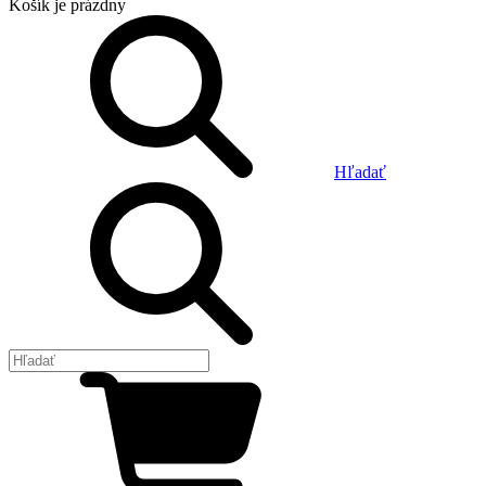
Košík
je prázdny
Hľadať