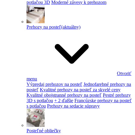
potlačou 3D
Moderné závesy k prehozom
Prehozy na posteľ
(aktuálny)
Otvoriť
menu
Výpredaj prehozov na posteľ
Jednofarebné prehozy na
posteľ
Kvalitné prehozy na posteľ za skvelé ceny
Kvalitné obojstranné prehozy na posteľ
Pestré prehozy
3D s potlačou
+ 2 ďalšie
Francúzske prehozy na posteľ
s potlačou
Prehozy na sedacie súpravy
Posteľné obliečky