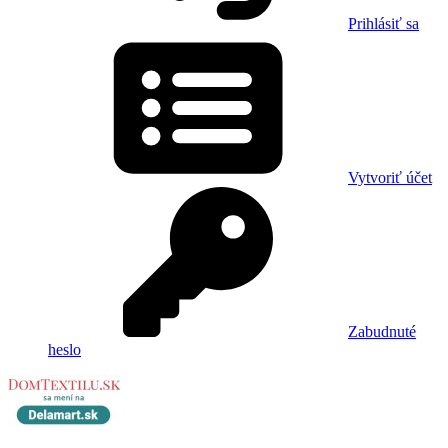
Prihlásiť sa
Vytvoriť účet
Zabudnuté
heslo