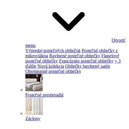
Otvoriť
menu
Výpredaj posteľných obliečok
Posteľné obliečky z
mikrovlákna
Bavlnené posteľné obliečky
Flanelové
posteľné obliečky
Francúzske posteľné obliečky
+ 3
ďalšie
Nová kolekcia
Obliečky bavlnený satén
Obojstranné posteľné obliečky
Posteľné prestieradlá
Záclony