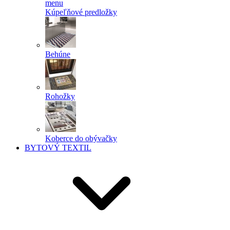
menu
Kúpeľňové predložky
Behúne
Rohožky
Koberce do obývačky
BYTOVÝ TEXTIL