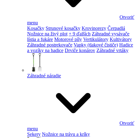
Otvoriť
menu
Kosačky
Strunové kosačky
Krovinorezy
Čerpadlá
Nožnice na živý plot
+ 9 ďalších
Záhradné vysávače
lístia a fukáre
Motorové píly
Vertikulátory
Kultivátory
Záhradné postrekovače
Vapky (tlakové čističe)
Hadice
a vozíky na hadice
Drviče konárov
Záhradné vrtáky
Záhradné náradie
Otvoriť
menu
Sekery
Nožnice na trávu a kríky