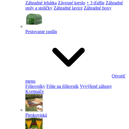
Záhradné lehátka
Závesné kreslo
+ 3 ďalšie
Záhradné
stoly a stoličky
Záhradné lavice
Záhradné boxy
Pestovanie rastlín
Otvoriť
menu
Fóliovníky
Fólie na fóliovník
Vyvýšené záhony
Kvetináče
Pieskoviská