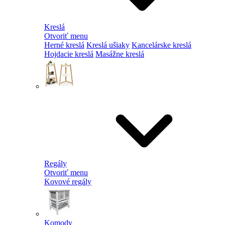
Kreslá
Otvoriť menu
Herné kreslá
Kreslá ušiaky
Kancelárske kreslá
Hojdacie kreslá
Masážne kreslá
Regály
Otvoriť menu
Kovové regály
Komody