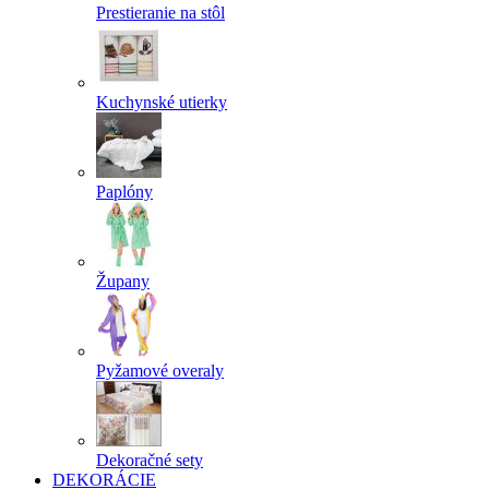
Prestieranie na stôl
Kuchynské utierky
Paplóny
Župany
Pyžamové overaly
Dekoračné sety
DEKORÁCIE