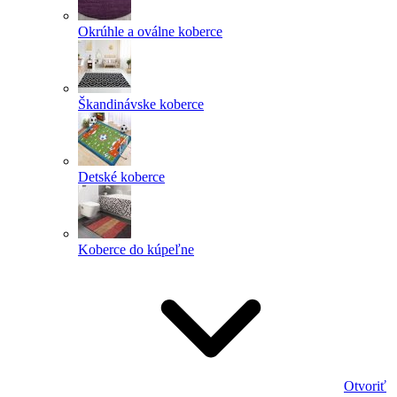
Okrúhle a oválne koberce
Škandinávske koberce
Detské koberce
Koberce do kúpeľne
Otvoriť