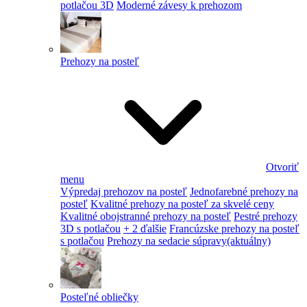
potlačou 3D
Moderné závesy k prehozom
Prehozy na posteľ
Otvoriť
menu
Výpredaj prehozov na posteľ
Jednofarebné prehozy na
posteľ
Kvalitné prehozy na posteľ za skvelé ceny
Kvalitné obojstranné prehozy na posteľ
Pestré prehozy
3D s potlačou
+ 2 ďalšie
Francúzske prehozy na posteľ
s potlačou
Prehozy na sedacie súpravy
(aktuálny)
Posteľné obliečky