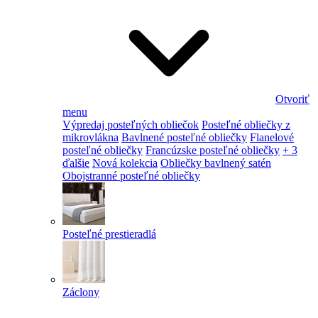
Otvoriť
menu
Výpredaj posteľných obliečok
Posteľné obliečky z
mikrovlákna
Bavlnené posteľné obliečky
Flanelové
posteľné obliečky
Francúzske posteľné obliečky
+ 3
ďalšie
Nová kolekcia
Obliečky bavlnený satén
Obojstranné posteľné obliečky
Posteľné prestieradlá
Záclony