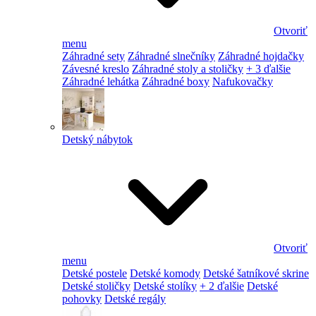
Otvoriť
menu
Záhradné sety
Záhradné slnečníky
Záhradné hojdačky
Závesné kreslo
Záhradné stoly a stoličky
+ 3 ďalšie
Záhradné lehátka
Záhradné boxy
Nafukovačky
Detský nábytok
Otvoriť
menu
Detské postele
Detské komody
Detské šatníkové skrine
Detské stoličky
Detské stolíky
+ 2 ďalšie
Detské
pohovky
Detské regály