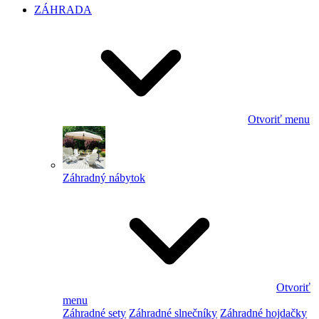
ZÁHRADA
Otvoriť menu
Záhradný nábytok
Otvoriť
menu
Záhradné sety
Záhradné slnečníky
Záhradné hojdačky