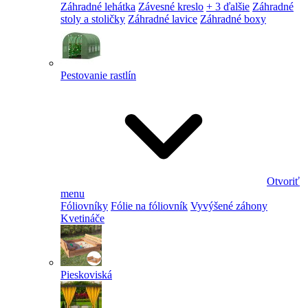
Záhradné lehátka
Závesné kreslo
+ 3 ďalšie
Záhradné
stoly a stoličky
Záhradné lavice
Záhradné boxy
Pestovanie rastlín
Otvoriť
menu
Fóliovníky
Fólie na fóliovník
Vyvýšené záhony
Kvetináče
Pieskoviská