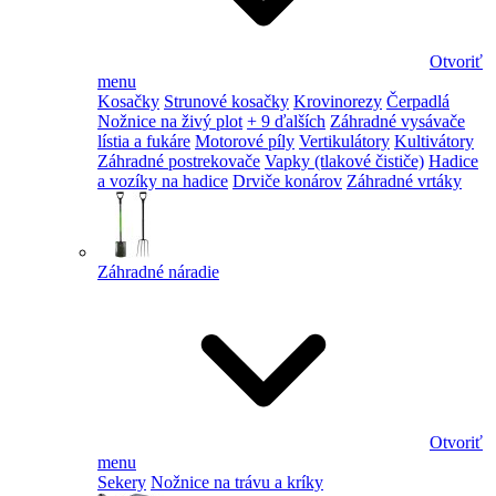
Otvoriť
menu
Kosačky
Strunové kosačky
Krovinorezy
Čerpadlá
Nožnice na živý plot
+ 9 ďalších
Záhradné vysávače
lístia a fukáre
Motorové píly
Vertikulátory
Kultivátory
Záhradné postrekovače
Vapky (tlakové čističe)
Hadice
a vozíky na hadice
Drviče konárov
Záhradné vrtáky
Záhradné náradie
Otvoriť
menu
Sekery
Nožnice na trávu a kríky