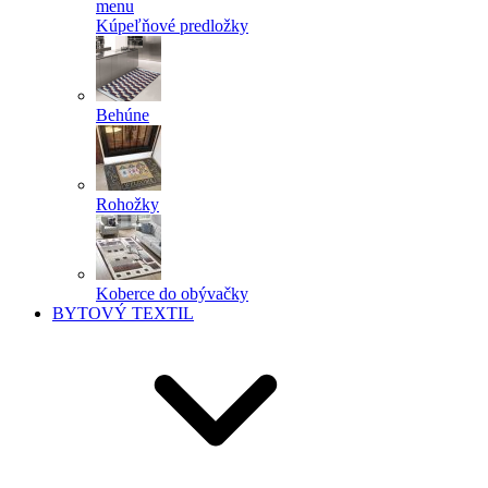
menu
Kúpeľňové predložky
Behúne
Rohožky
Koberce do obývačky
BYTOVÝ TEXTIL