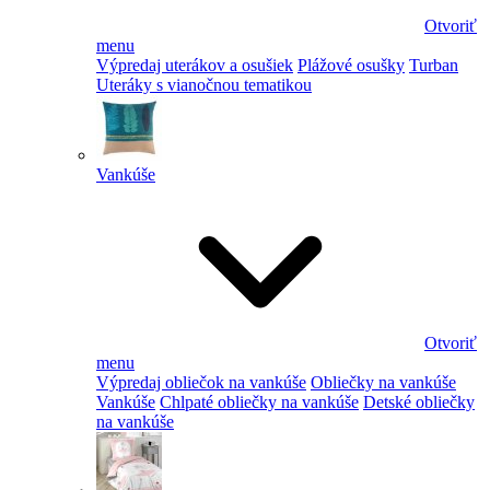
Otvoriť
menu
Výpredaj uterákov a osušiek
Plážové osušky
Turban
Uteráky s vianočnou tematikou
Vankúše
Otvoriť
menu
Výpredaj obliečok na vankúše
Obliečky na vankúše
Vankúše
Chlpaté obliečky na vankúše
Detské obliečky
na vankúše