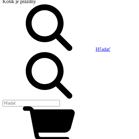
Košík
je prázdny
Hľadať