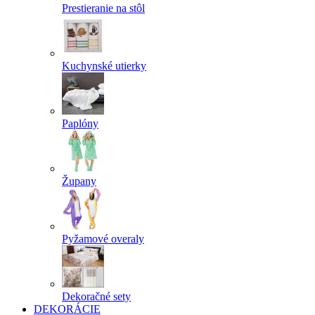
Prestieranie na stôl
Kuchynské utierky
Paplóny
Župany
Pyžamové overaly
Dekoračné sety
DEKORÁCIE