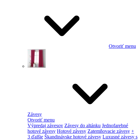
Otvoriť menu
Závesy
Otvoriť menu
Výpredaj závesov
Závesy do altánku
Jednofarebné
hotové závesy
Hotové závesy
Zatemňovacie závesy
+
3 ďalšie
Škandinávske hotové závesy
Luxusné závesy s