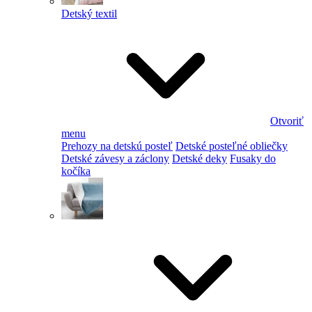
Detský textil
Otvoriť
menu
Prehozy na detskú posteľ
Detské posteľné obliečky
Detské závesy a záclony
Detské deky
Fusaky do
kočíka