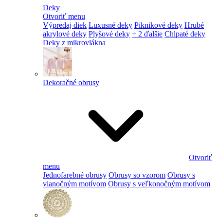
Deky
Otvoriť menu
Výpredaj diek
Luxusné deky
Piknikové deky
Hrubé
akrylové deky
Plyšové deky
+ 2 ďalšie
Chlpaté deky
Deky z mikrovlákna
Dekoračné obrusy
Otvoriť
menu
Jednofarebné obrusy
Obrusy so vzorom
Obrusy s
vianočným motívom
Obrusy s veľkonočným motívom