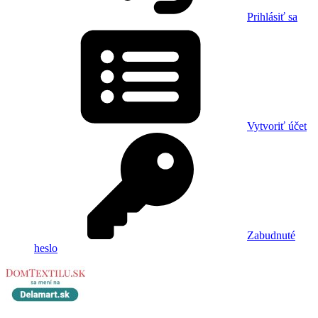
Prihlásiť sa
Vytvoriť účet
Zabudnuté
heslo