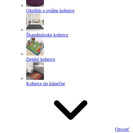
Okrúhle a oválne koberce
Škandinávske koberce
Detské koberce
Koberce do kúpeľne
Otvoriť