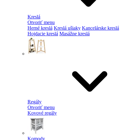
Kreslá
Otvoriť menu
Herné kreslá
Kreslá ušiaky
Kancelárske kreslá
Hojdacie kreslá
Masážne kreslá
Regály
Otvoriť menu
Kovové regály
Komody