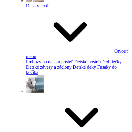
Detský textil
Otvoriť
menu
Prehozy na detskú posteľ
Detské posteľné obliečky
Detské závesy a záclony
Detské deky
Fusaky do
kočíka