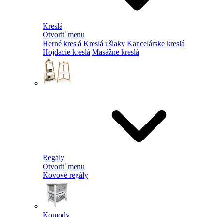
Kreslá
Otvoriť menu
Herné kreslá
Kreslá ušiaky
Kancelárske kreslá
Hojdacie kreslá
Masážne kreslá
Regály
Otvoriť menu
Kovové regály
Komody