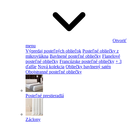
Otvoriť
menu
Výpredaj posteľných obliečok
Posteľné obliečky z
mikrovlákna
Bavlnené posteľné obliečky
Flanelové
posteľné obliečky
Francúzske posteľné obliečky
+ 3
ďalšie
Nová kolekcia
Obliečky bavlnený satén
Obojstranné posteľné obliečky
Posteľné prestieradlá
Záclony