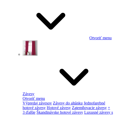
Otvoriť menu
Závesy
Otvoriť menu
Výpredaj závesov
Závesy do altánku
Jednofarebné
hotové závesy
Hotové závesy
Zatemňovacie závesy
+
3 ďalšie
Škandinávske hotové závesy
Luxusné závesy s