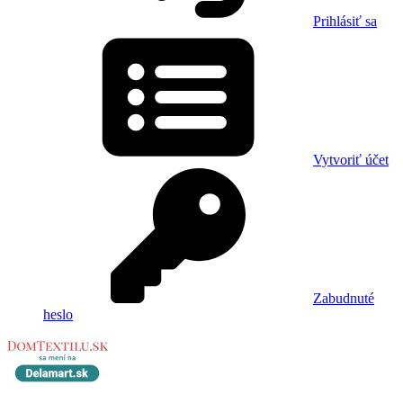
Prihlásiť sa
Vytvoriť účet
Zabudnuté
heslo