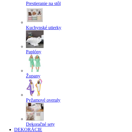
Prestieranie na stôl
Kuchynské utierky
Paplóny
Župany
Pyžamové overaly
Dekoračné sety
DEKORÁCIE