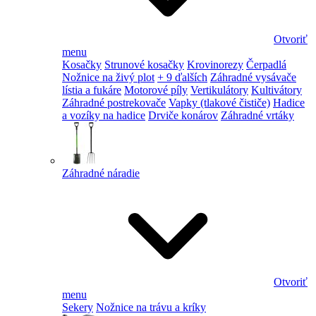
Otvoriť
menu
Kosačky
Strunové kosačky
Krovinorezy
Čerpadlá
Nožnice na živý plot
+ 9 ďalších
Záhradné vysávače
lístia a fukáre
Motorové píly
Vertikulátory
Kultivátory
Záhradné postrekovače
Vapky (tlakové čističe)
Hadice
a vozíky na hadice
Drviče konárov
Záhradné vrtáky
Záhradné náradie
Otvoriť
menu
Sekery
Nožnice na trávu a kríky