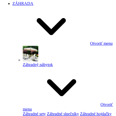
ZÁHRADA
Otvoriť menu
Záhradný nábytok
Otvoriť
menu
Záhradné sety
Záhradné slnečníky
Záhradné hojdačky