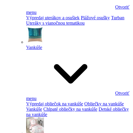
Otvoriť
menu
Výpredaj uterákov a osušiek
Plážové osušky
Turban
Uteráky s vianočnou tematikou
Vankúše
Otvoriť
menu
Výpredaj obliečok na vankúše
Obliečky na vankúše
Vankúše
Chlpaté obliečky na vankúše
Detské obliečky
na vankúše