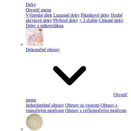
Deky
Otvoriť menu
Výpredaj diek
Luxusné deky
Piknikové deky
Hrubé
akrylové deky
Plyšové deky
+ 2 ďalšie
Chlpaté deky
Deky z mikrovlákna
Dekoračné obrusy
Otvoriť
menu
Jednofarebné obrusy
Obrusy so vzorom
Obrusy s
vianočným motívom
Obrusy s veľkonočným motívom