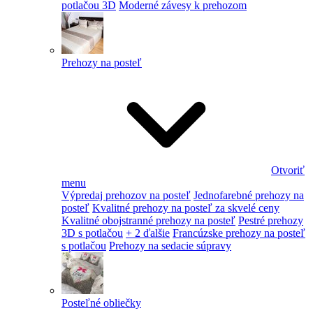
potlačou 3D
Moderné závesy k prehozom
Prehozy na posteľ
Otvoriť
menu
Výpredaj prehozov na posteľ
Jednofarebné prehozy na
posteľ
Kvalitné prehozy na posteľ za skvelé ceny
Kvalitné obojstranné prehozy na posteľ
Pestré prehozy
3D s potlačou
+ 2 ďalšie
Francúzske prehozy na posteľ
s potlačou
Prehozy na sedacie súpravy
Posteľné obliečky