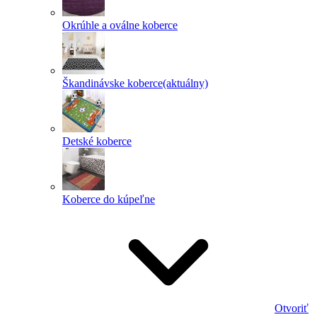
Okrúhle a oválne koberce
Škandinávske koberce
(aktuálny)
Detské koberce
Koberce do kúpeľne
Otvoriť