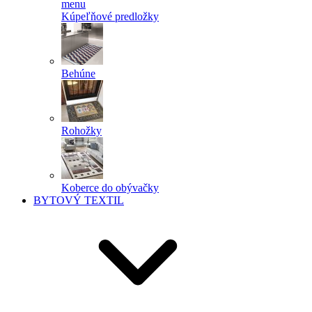
menu
Kúpeľňové predložky
Behúne
Rohožky
Koberce do obývačky
BYTOVÝ TEXTIL