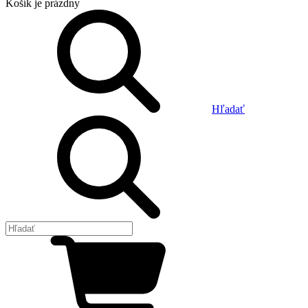
Košík
je prázdny
Hľadať