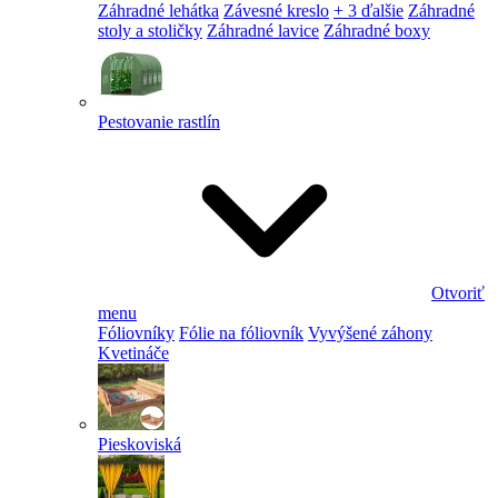
Záhradné lehátka
Závesné kreslo
+ 3 ďalšie
Záhradné
stoly a stoličky
Záhradné lavice
Záhradné boxy
Pestovanie rastlín
Otvoriť
menu
Fóliovníky
Fólie na fóliovník
Vyvýšené záhony
Kvetináče
Pieskoviská