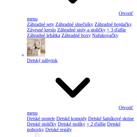
Otvoriť
menu
Záhradné sety
Záhradné slnečníky
Záhradné hojdačky
Závesné kreslo
Záhradné stoly a stoličky
+ 3 ďalšie
Záhradné lehátka
Záhradné boxy
Nafukovačky
Detský nábytok
Otvoriť
menu
Detské postele
Detské komody
Detské šatníkové skrine
Detské stoličky
Detské stolíky
+ 2 ďalšie
Detské
pohovky
Detské regály