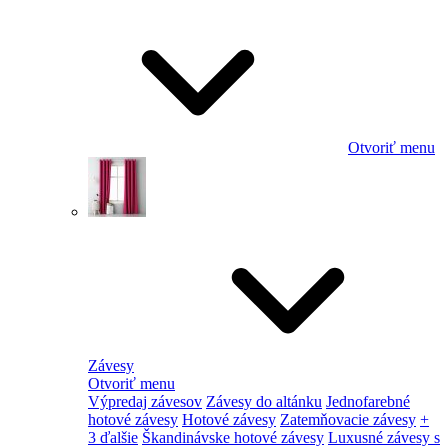
Otvoriť menu
Závesy
Otvoriť menu
Výpredaj závesov
Závesy do altánku
Jednofarebné
hotové závesy
Hotové závesy
Zatemňovacie závesy
+
3 ďalšie
Škandinávske hotové závesy
Luxusné závesy s