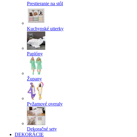
Prestieranie na stôl
Kuchynské utierky
Paplóny
Župany
Pyžamové overaly
Dekoračné sety
DEKORÁCIE