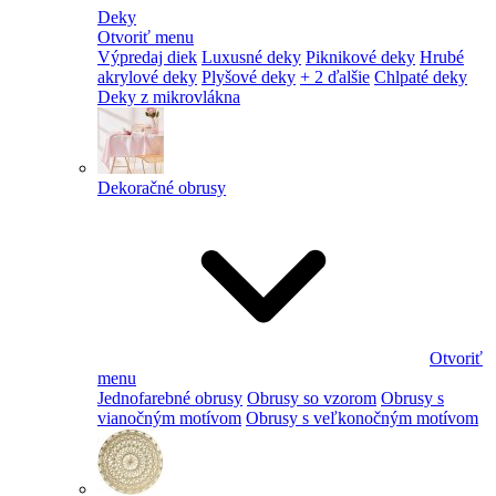
Deky
Otvoriť menu
Výpredaj diek
Luxusné deky
Piknikové deky
Hrubé
akrylové deky
Plyšové deky
+ 2 ďalšie
Chlpaté deky
Deky z mikrovlákna
Dekoračné obrusy
Otvoriť
menu
Jednofarebné obrusy
Obrusy so vzorom
Obrusy s
vianočným motívom
Obrusy s veľkonočným motívom