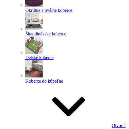
Okrúhle a oválne koberce
Škandinávske koberce
Detské koberce
Koberce do kúpeľne
Otvoriť