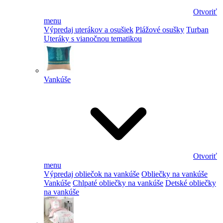
Otvoriť
menu
Výpredaj uterákov a osušiek
Plážové osušky
Turban
Uteráky s vianočnou tematikou
Vankúše
Otvoriť
menu
Výpredaj obliečok na vankúše
Obliečky na vankúše
Vankúše
Chlpaté obliečky na vankúše
Detské obliečky
na vankúše