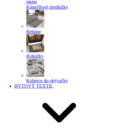
menu
Kúpeľňové predložky
Behúne
Rohožky
Koberce do obývačky
BYTOVÝ TEXTIL