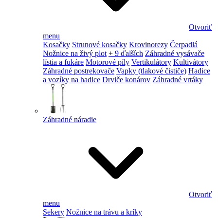
Otvoriť
menu
Kosačky
Strunové kosačky
Krovinorezy
Čerpadlá
Nožnice na živý plot
+ 9 ďalších
Záhradné vysávače
lístia a fukáre
Motorové píly
Vertikulátory
Kultivátory
Záhradné postrekovače
Vapky (tlakové čističe)
Hadice
a vozíky na hadice
Drviče konárov
Záhradné vrtáky
Záhradné náradie
Otvoriť
menu
Sekery
Nožnice na trávu a kríky