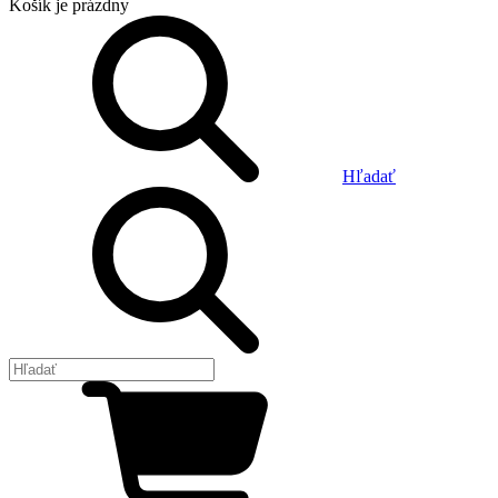
Košík
je prázdny
Hľadať