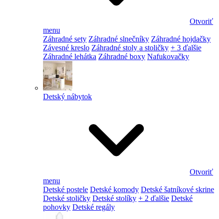
Otvoriť
menu
Záhradné sety
Záhradné slnečníky
Záhradné hojdačky
Závesné kreslo
Záhradné stoly a stoličky
+ 3 ďalšie
Záhradné lehátka
Záhradné boxy
Nafukovačky
Detský nábytok
Otvoriť
menu
Detské postele
Detské komody
Detské šatníkové skrine
Detské stoličky
Detské stolíky
+ 2 ďalšie
Detské
pohovky
Detské regály