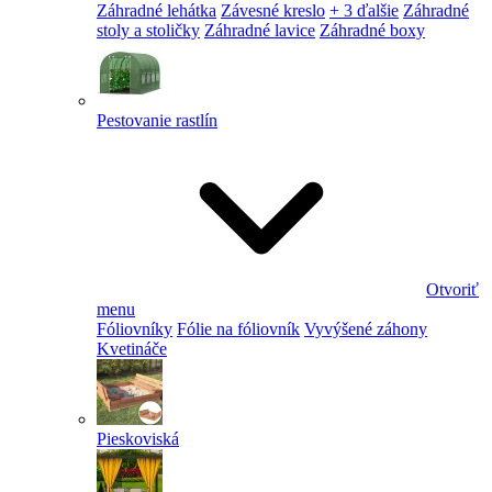
Záhradné lehátka
Závesné kreslo
+ 3 ďalšie
Záhradné
stoly a stoličky
Záhradné lavice
Záhradné boxy
Pestovanie rastlín
Otvoriť
menu
Fóliovníky
Fólie na fóliovník
Vyvýšené záhony
Kvetináče
Pieskoviská