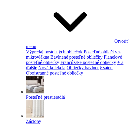
Otvoriť
menu
Výpredaj posteľných obliečok
Posteľné obliečky z
mikrovlákna
Bavlnené posteľné obliečky
Flanelové
posteľné obliečky
Francúzske posteľné obliečky
+ 3
ďalšie
Nová kolekcia
Obliečky bavlnený satén
Obojstranné posteľné obliečky
Posteľné prestieradlá
Záclony