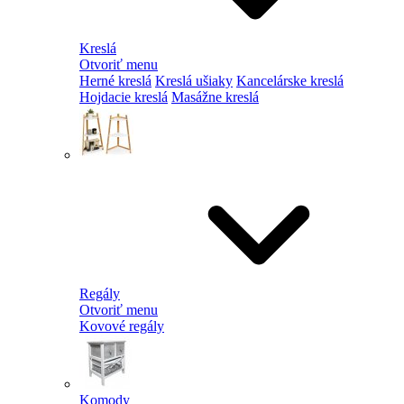
Kreslá
Otvoriť menu
Herné kreslá
Kreslá ušiaky
Kancelárske kreslá
Hojdacie kreslá
Masážne kreslá
Regály
Otvoriť menu
Kovové regály
Komody