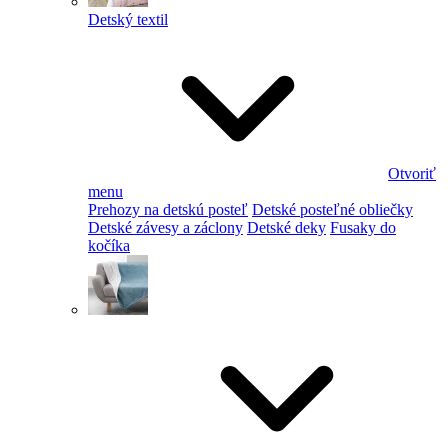
Detský textil
Otvoriť
menu
Prehozy na detskú posteľ
Detské posteľné obliečky
Detské závesy a záclony
Detské deky
Fusaky do
kočíka