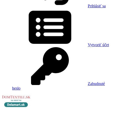
Prihlásiť sa
Vytvoriť účet
Zabudnuté
heslo