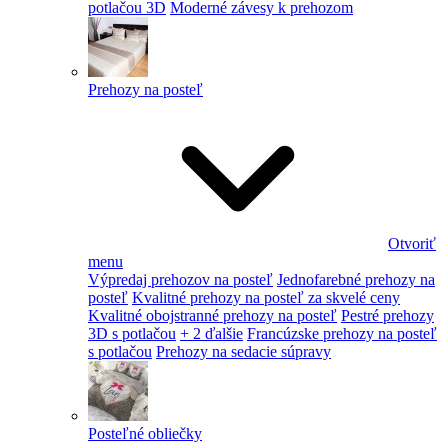
potlačou 3D
Moderné závesy k prehozom
Prehozy na posteľ
Otvoriť
menu
Výpredaj prehozov na posteľ
Jednofarebné prehozy na
posteľ
Kvalitné prehozy na posteľ za skvelé ceny
Kvalitné obojstranné prehozy na posteľ
Pestré prehozy
3D s potlačou
+ 2 ďalšie
Francúzske prehozy na posteľ
s potlačou
Prehozy na sedacie súpravy
Posteľné obliečky