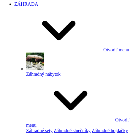
ZÁHRADA
Otvoriť menu
Záhradný nábytok
Otvoriť
menu
Záhradné sety
Záhradné slnečníky
Záhradné hojdačky