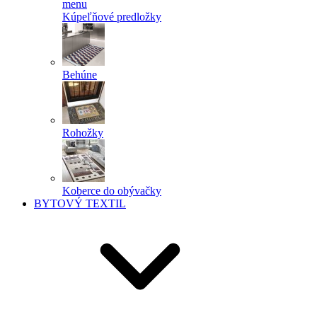
menu
Kúpeľňové predložky
Behúne
Rohožky
Koberce do obývačky
BYTOVÝ TEXTIL