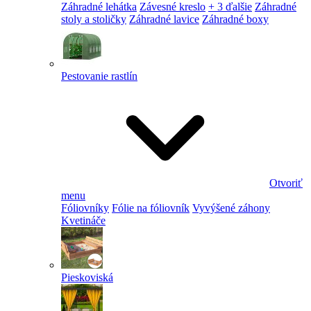
Záhradné lehátka
Závesné kreslo
+ 3 ďalšie
Záhradné
stoly a stoličky
Záhradné lavice
Záhradné boxy
Pestovanie rastlín
Otvoriť
menu
Fóliovníky
Fólie na fóliovník
Vyvýšené záhony
Kvetináče
Pieskoviská