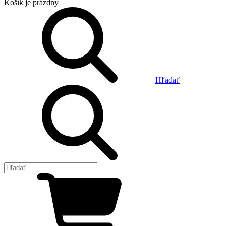
Košík
je prázdny
Hľadať