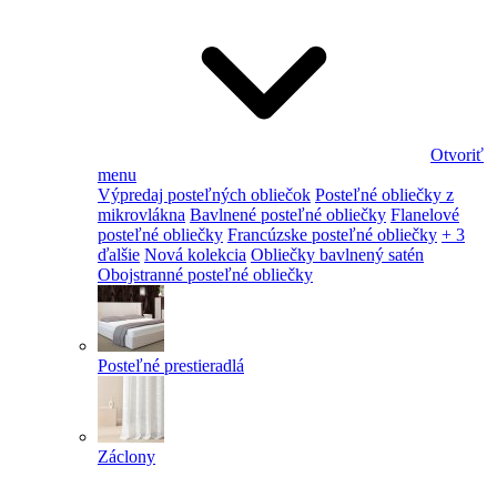
Otvoriť
menu
Výpredaj posteľných obliečok
Posteľné obliečky z
mikrovlákna
Bavlnené posteľné obliečky
Flanelové
posteľné obliečky
Francúzske posteľné obliečky
+ 3
ďalšie
Nová kolekcia
Obliečky bavlnený satén
Obojstranné posteľné obliečky
Posteľné prestieradlá
Záclony