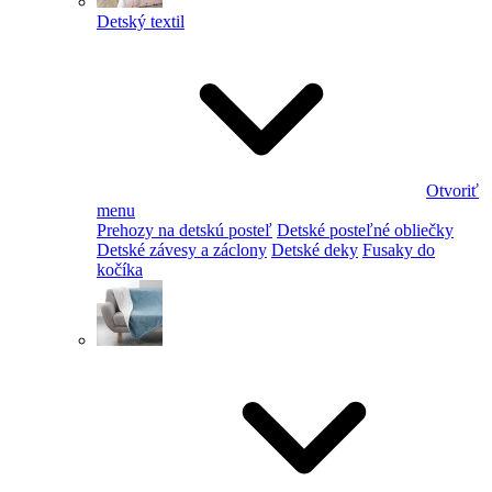
Detský textil
Otvoriť
menu
Prehozy na detskú posteľ
Detské posteľné obliečky
Detské závesy a záclony
Detské deky
Fusaky do
kočíka