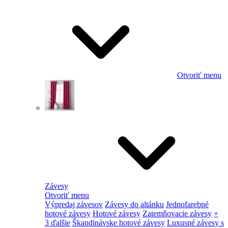
Otvoriť menu
Závesy
Otvoriť menu
Výpredaj závesov
Závesy do altánku
Jednofarebné
hotové závesy
Hotové závesy
Zatemňovacie závesy
+
3 ďalšie
Škandinávske hotové závesy
Luxusné závesy s