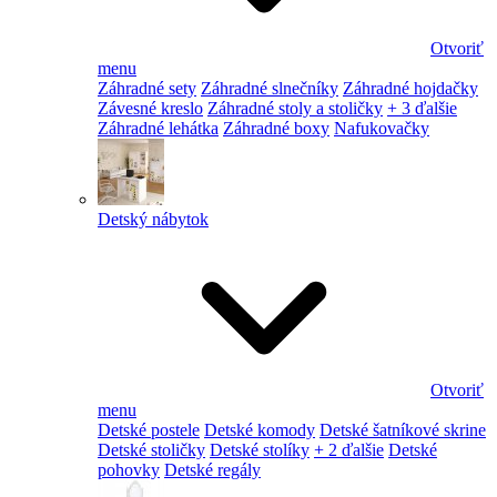
Otvoriť
menu
Záhradné sety
Záhradné slnečníky
Záhradné hojdačky
Závesné kreslo
Záhradné stoly a stoličky
+ 3 ďalšie
Záhradné lehátka
Záhradné boxy
Nafukovačky
Detský nábytok
Otvoriť
menu
Detské postele
Detské komody
Detské šatníkové skrine
Detské stoličky
Detské stolíky
+ 2 ďalšie
Detské
pohovky
Detské regály