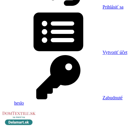
Prihlásiť sa
Vytvoriť účet
Zabudnuté
heslo