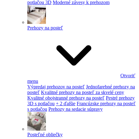
potlačou 3D
Moderné závesy k prehozom
Prehozy na posteľ
Otvoriť
menu
Výpredaj prehozov na posteľ
Jednofarebné prehozy na
posteľ
Kvalitné prehozy na posteľ za skvelé ceny
Kvalitné obojstranné prehozy na posteľ
Pestré prehozy
3D s potlačou
+ 2 ďalšie
Francúzske prehozy na posteľ
s potlačou
Prehozy na sedacie súpravy
Posteľné obliečky