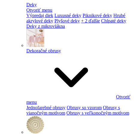
Deky
Otvoriť menu
Výpredaj diek
Luxusné deky
Piknikové deky
Hrubé
akrylové deky
Plyšové deky
+ 2 ďalšie
Chlpaté deky
Deky z mikrovlákna
Dekoračné obrusy
Otvoriť
menu
Jednofarebné obrusy
Obrusy so vzorom
Obrusy s
vianočným motívom
Obrusy s veľkonočným motívom