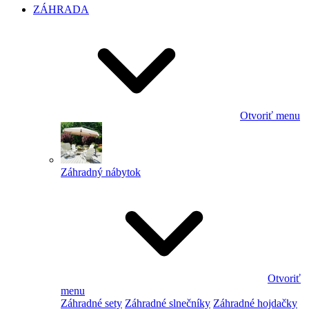
ZÁHRADA
Otvoriť menu
Záhradný nábytok
Otvoriť
menu
Záhradné sety
Záhradné slnečníky
Záhradné hojdačky