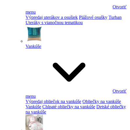
Otvoriť
menu
Výpredaj uterákov a osušiek
Plážové osušky
Turban
Uteráky s vianočnou tematikou
Vankúše
Otvoriť
menu
Výpredaj obliečok na vankúše
Obliečky na vankúše
Vankúše
Chlpaté obliečky na vankúše
Detské obliečky
na vankúše