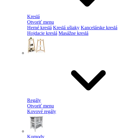
Kreslá
Otvoriť menu
Herné kreslá
Kreslá ušiaky
Kancelárske kreslá
Hojdacie kreslá
Masážne kreslá
Regály
Otvoriť menu
Kovové regály
Komody