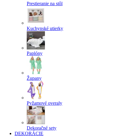
Prestieranie na stôl
Kuchynské utierky
Paplóny
Župany
Pyžamové overaly
Dekoračné sety
DEKORÁCIE