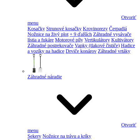
Otvoriť
menu
Kosačky
Strunové kosačky
Krovinorezy
Čerpadlá
Nožnice na živý plot
+ 9 ďalších
Záhradné vysávače
lístia a fukáre
Motorové píly
Vertikulátory
Kultivátory
Záhradné postrekovače
Vapky (tlakové čističe)
Hadice
a vozíky na hadice
Drviče konárov
Záhradné vrtáky
Záhradné náradie
Otvoriť
menu
Sekery
Nožnice na trávu a kríky