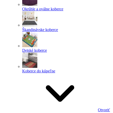
Okrúhle a oválne koberce
Škandinávske koberce
Detské koberce
Koberce do kúpeľne
Otvoriť