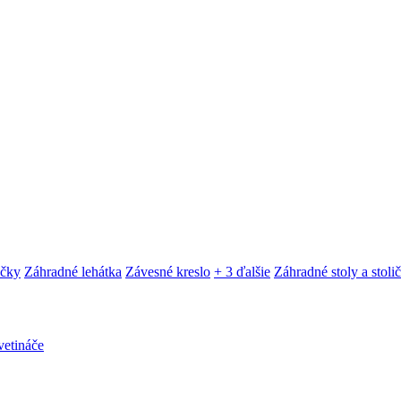
ačky
Záhradné lehátka
Závesné kreslo
+ 3 ďalšie
Záhradné stoly a stoli
etináče