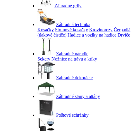
Záhradné grily
Záhradná technika
Kosačky
Strunové kosačky
Krovinorezy
Čerpadlá
(tlakové čističe)
Hadice a vozíky na hadice
Drviče
Záhradné náradie
Sekery
Nožnice na trávu a kríky
Záhradné dekorácie
Záhradné stany a altány
Poštové schránky