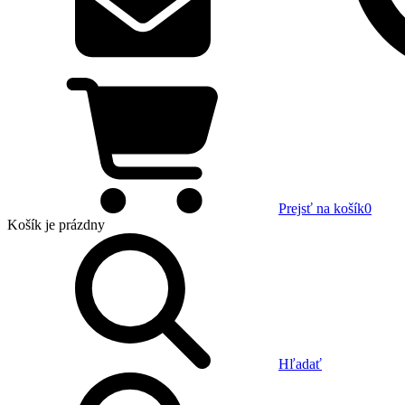
Prejsť na košík
0
Košík
je prázdny
Hľadať