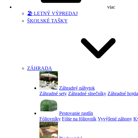
viac
🏖️ LETNÝ VÝPREDAJ
ŠKOLSKÉ TAŠKY
ZÁHRADA
Záhradný nábytok
Záhradné sety
Záhradné slnečníky
Záhradné hojd
Pestovanie rastlín
Fóliovníky
Fólie na fóliovník
Vyvýšené záhony
Kv