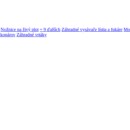
Nožnice na živý plot
+ 9 ďalších
Záhradné vysávače lístia a fukáre
Mot
 konárov
Záhradné vrtáky