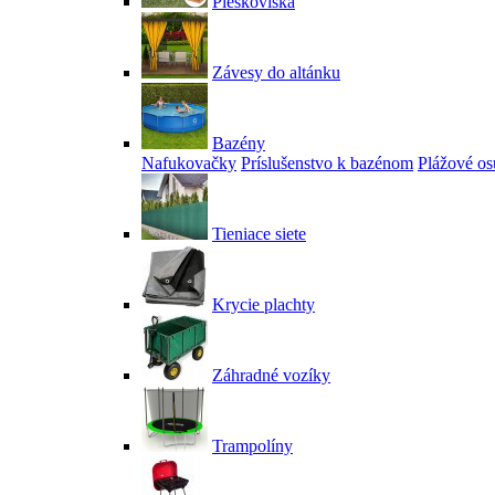
Pieskoviská
Závesy do altánku
Bazény
Nafukovačky
Príslušenstvo k bazénom
Plážové os
Tieniace siete
Krycie plachty
Záhradné vozíky
Trampolíny