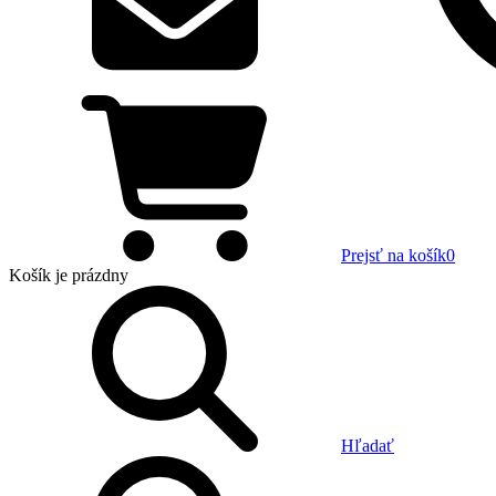
Prejsť na košík
0
Košík
je prázdny
Hľadať