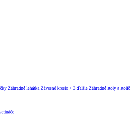
ačky
Záhradné lehátka
Závesné kreslo
+ 3 ďalšie
Záhradné stoly a stoli
etináče