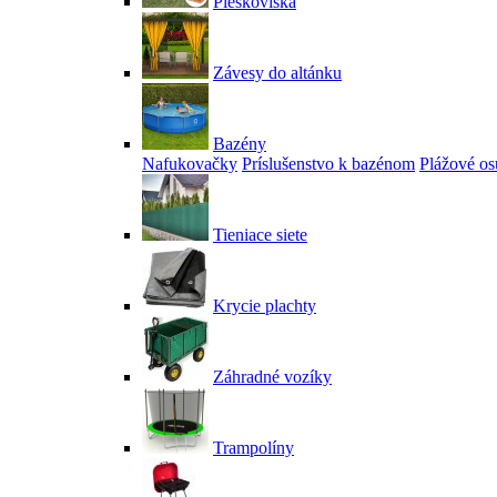
Pieskoviská
Závesy do altánku
Bazény
Nafukovačky
Príslušenstvo k bazénom
Plážové os
Tieniace siete
Krycie plachty
Záhradné vozíky
Trampolíny