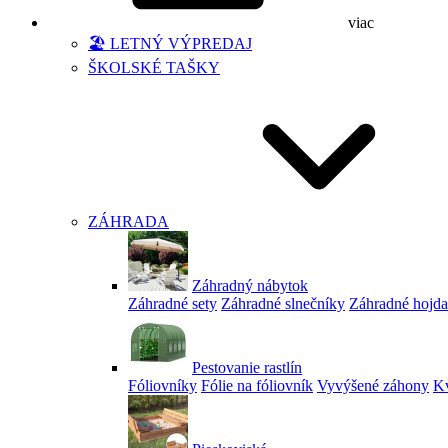
viac
🏖️ LETNÝ VÝPREDAJ
ŠKOLSKÉ TAŠKY
ZÁHRADA
Záhradný nábytok
Záhradné sety
Záhradné slnečníky
Záhradné hojd
Pestovanie rastlín
Fóliovníky
Fólie na fóliovník
Vyvýšené záhony
Kv