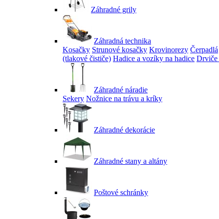
Záhradné grily
Záhradná technika
Kosačky
Strunové kosačky
Krovinorezy
Čerpadlá
(tlakové čističe)
Hadice a vozíky na hadice
Drviče
Záhradné náradie
Sekery
Nožnice na trávu a kríky
Záhradné dekorácie
Záhradné stany a altány
Poštové schránky