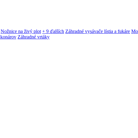
Nožnice na živý plot
+ 9 ďalších
Záhradné vysávače lístia a fukáre
Mot
 konárov
Záhradné vrtáky