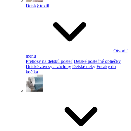
Detský textil
Otvoriť
menu
Prehozy na detskú posteľ
Detské posteľné obliečky
Detské závesy a záclony
Detské deky
Fusaky do
kočíka