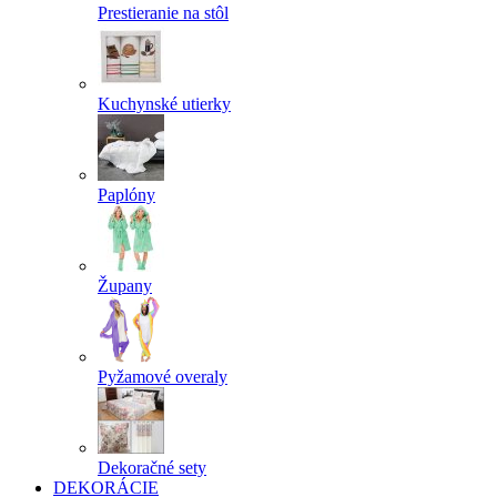
Prestieranie na stôl
Kuchynské utierky
Paplóny
Župany
Pyžamové overaly
Dekoračné sety
DEKORÁCIE