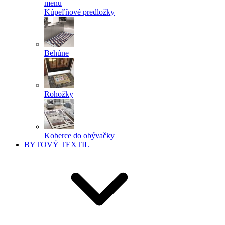
menu
Kúpeľňové predložky
Behúne
Rohožky
Koberce do obývačky
BYTOVÝ TEXTIL