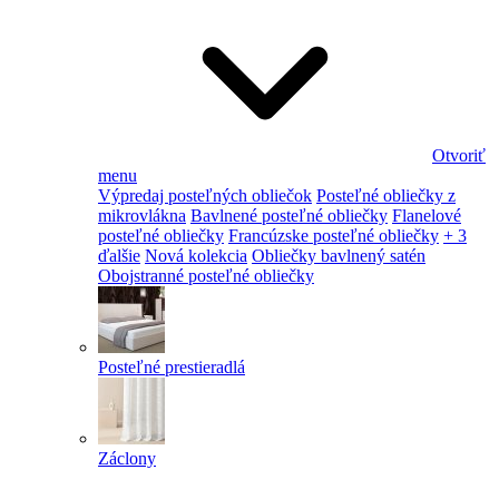
Otvoriť
menu
Výpredaj posteľných obliečok
Posteľné obliečky z
mikrovlákna
Bavlnené posteľné obliečky
Flanelové
posteľné obliečky
Francúzske posteľné obliečky
+ 3
ďalšie
Nová kolekcia
Obliečky bavlnený satén
Obojstranné posteľné obliečky
Posteľné prestieradlá
Záclony