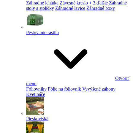
Záhradné lehátka
Závesné kreslo
+ 3 ďalšie
Záhradné
stoly a stoličky
Záhradné lavice
Záhradné boxy
Pestovanie rastlín
Otvoriť
menu
Fóliovníky
Fólie na fóliovník
Vyvýšené záhony
Kvetináče
Pieskoviská