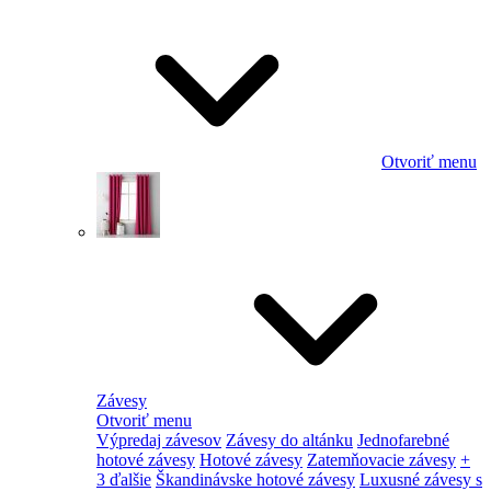
Otvoriť menu
Závesy
Otvoriť menu
Výpredaj závesov
Závesy do altánku
Jednofarebné
hotové závesy
Hotové závesy
Zatemňovacie závesy
+
3 ďalšie
Škandinávske hotové závesy
Luxusné závesy s