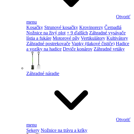
Otvoriť
menu
Kosačky
Strunové kosačky
Krovinorezy
Čerpadlá
Nožnice na živý plot
+ 9 ďalších
Záhradné vysávače
lístia a fukáre
Motorové píly
Vertikulátory
Kultivátory
Záhradné postrekovače
Vapky (tlakové čističe)
Hadice
a vozíky na hadice
Drviče konárov
Záhradné vrtáky
Záhradné náradie
Otvoriť
menu
Sekery
Nožnice na trávu a kríky