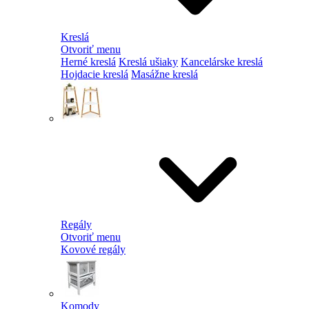
Kreslá
Otvoriť menu
Herné kreslá
Kreslá ušiaky
Kancelárske kreslá
Hojdacie kreslá
Masážne kreslá
Regály
Otvoriť menu
Kovové regály
Komody