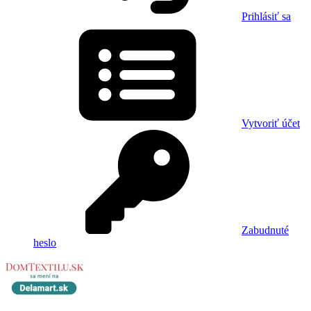
Prihlásiť sa
Vytvoriť účet
Zabudnuté
heslo