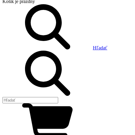
Košík
je prázdny
Hľadať