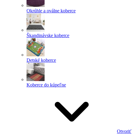
Okrúhle a oválne koberce
Škandinávske koberce
Detské koberce
Koberce do kúpeľne
Otvoriť