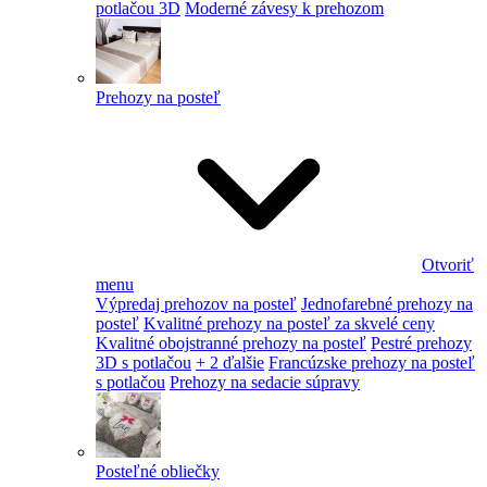
potlačou 3D
Moderné závesy k prehozom
Prehozy na posteľ
Otvoriť
menu
Výpredaj prehozov na posteľ
Jednofarebné prehozy na
posteľ
Kvalitné prehozy na posteľ za skvelé ceny
Kvalitné obojstranné prehozy na posteľ
Pestré prehozy
3D s potlačou
+ 2 ďalšie
Francúzske prehozy na posteľ
s potlačou
Prehozy na sedacie súpravy
Posteľné obliečky