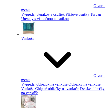
Otvoriť
menu
Výpredaj uterákov a osušiek
Plážové osušky
Turban
Uteráky s vianočnou tematikou
Vankúše
Otvoriť
menu
Výpredaj obliečok na vankúše
Obliečky na vankúše
Vankúše
Chlpaté obliečky na vankúše
Detské obliečky
na vankúše