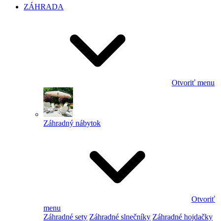
ZÁHRADA
Otvoriť menu
Záhradný nábytok
Otvoriť
menu
Záhradné sety
Záhradné slnečníky
Záhradné hojdačky