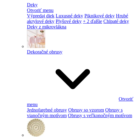
Deky
Otvoriť menu
Výpredaj diek
Luxusné deky
Piknikové deky
Hrubé
akrylové deky
Plyšové deky
+ 2 ďalšie
Chlpaté deky
Deky z mikrovlákna
Dekoračné obrusy
Otvoriť
menu
Jednofarebné obrusy
Obrusy so vzorom
Obrusy s
vianočným motívom
Obrusy s veľkonočným motívom