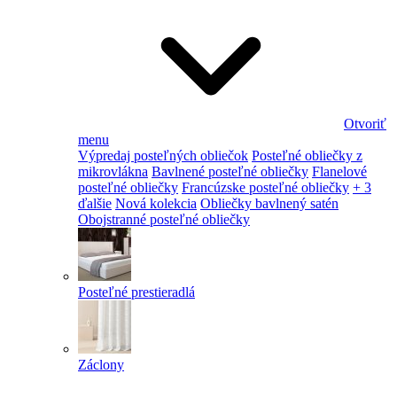
Otvoriť
menu
Výpredaj posteľných obliečok
Posteľné obliečky z
mikrovlákna
Bavlnené posteľné obliečky
Flanelové
posteľné obliečky
Francúzske posteľné obliečky
+ 3
ďalšie
Nová kolekcia
Obliečky bavlnený satén
Obojstranné posteľné obliečky
Posteľné prestieradlá
Záclony