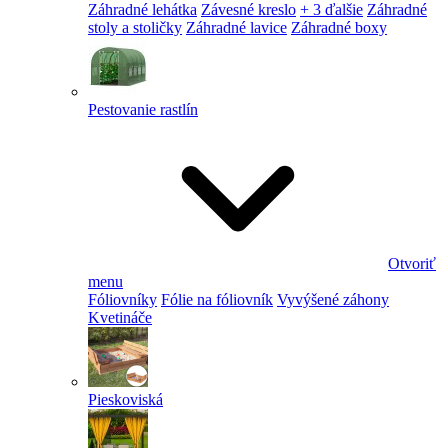
Záhradné lehátka
Závesné kreslo
+ 3 ďalšie
Záhradné
stoly a stoličky
Záhradné lavice
Záhradné boxy
Pestovanie rastlín
Otvoriť
menu
Fóliovníky
Fólie na fóliovník
Vyvýšené záhony
Kvetináče
Pieskoviská