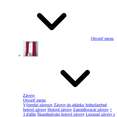
Otvoriť menu
Závesy
Otvoriť menu
Výpredaj závesov
Závesy do altánku
Jednofarebné
hotové závesy
Hotové závesy
Zatemňovacie závesy
+
3 ďalšie
Škandinávske hotové závesy
Luxusné závesy s