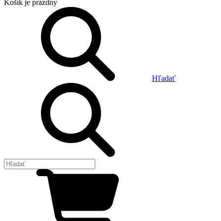
Košík
je prázdny
Hľadať