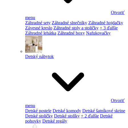
Otvoriť
menu
Záhradné sety
Záhradné slnečníky
Záhradné hojdačky
Závesné kreslo
Záhradné stoly a stoličky
+ 3 ďalšie
Záhradné lehátka
Záhradné boxy
Nafukovačky
Detský nábytok
Otvoriť
menu
Detské postele
Detské komody
Detské šatníkové skrine
Detské stoličky
Detské stolíky
+ 2 ďalšie
Detské
pohovky
Detské regály