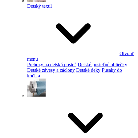
Detský textil
Otvoriť
menu
Prehozy na detskú posteľ
Detské posteľné obliečky
Detské závesy a záclony
Detské deky
Fusaky do
kočíka