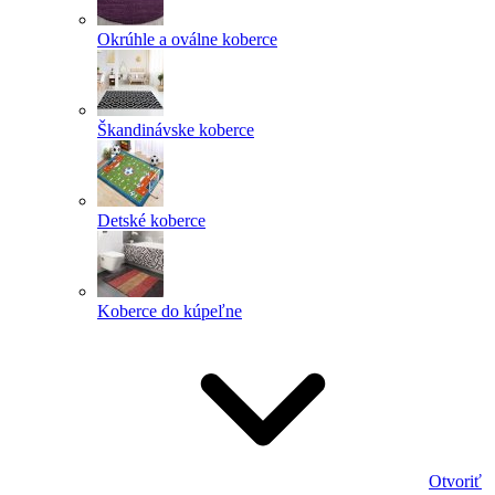
Okrúhle a oválne koberce
Škandinávske koberce
Detské koberce
Koberce do kúpeľne
Otvoriť