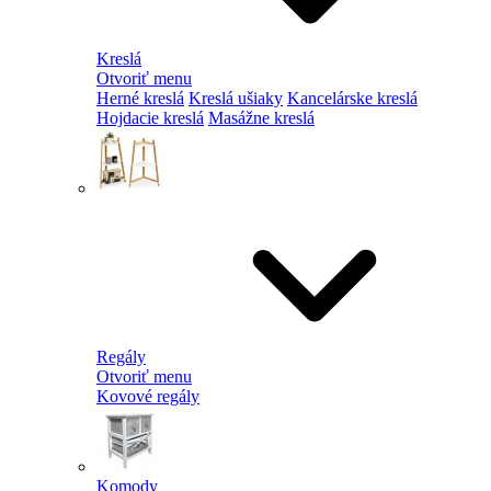
Kreslá
Otvoriť menu
Herné kreslá
Kreslá ušiaky
Kancelárske kreslá
Hojdacie kreslá
Masážne kreslá
Regály
Otvoriť menu
Kovové regály
Komody