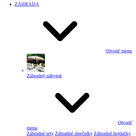
ZÁHRADA
Otvoriť menu
Záhradný nábytok
Otvoriť
menu
Záhradné sety
Záhradné slnečníky
Záhradné hojdačky