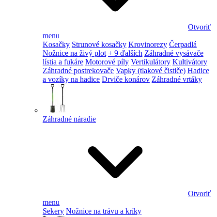
Otvoriť
menu
Kosačky
Strunové kosačky
Krovinorezy
Čerpadlá
Nožnice na živý plot
+ 9 ďalších
Záhradné vysávače
lístia a fukáre
Motorové píly
Vertikulátory
Kultivátory
Záhradné postrekovače
Vapky (tlakové čističe)
Hadice
a vozíky na hadice
Drviče konárov
Záhradné vrtáky
Záhradné náradie
Otvoriť
menu
Sekery
Nožnice na trávu a kríky