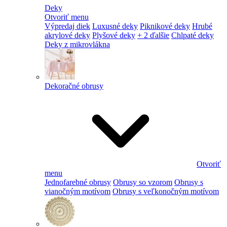
Deky
Otvoriť menu
Výpredaj diek
Luxusné deky
Piknikové deky
Hrubé
akrylové deky
Plyšové deky
+ 2 ďalšie
Chlpaté deky
Deky z mikrovlákna
Dekoračné obrusy
Otvoriť
menu
Jednofarebné obrusy
Obrusy so vzorom
Obrusy s
vianočným motívom
Obrusy s veľkonočným motívom