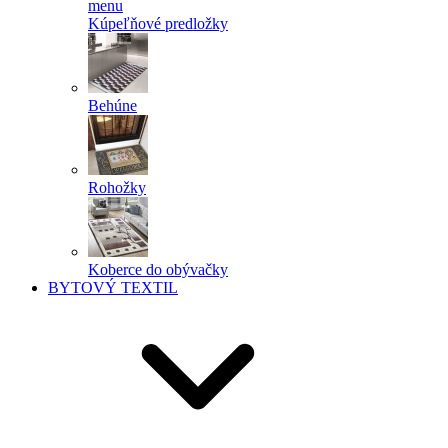
menu
Kúpeľňové predložky
Behúne
Rohožky
Koberce do obývačky
BYTOVÝ TEXTIL