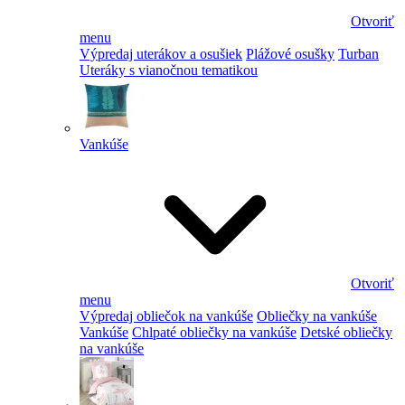
Otvoriť
menu
Výpredaj uterákov a osušiek
Plážové osušky
Turban
Uteráky s vianočnou tematikou
Vankúše
Otvoriť
menu
Výpredaj obliečok na vankúše
Obliečky na vankúše
Vankúše
Chlpaté obliečky na vankúše
Detské obliečky
na vankúše