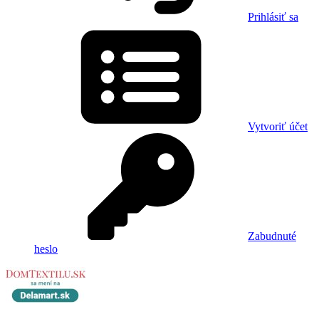
Prihlásiť sa
Vytvoriť účet
Zabudnuté
heslo