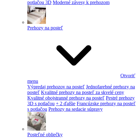
potlačou 3D
Moderné závesy k prehozom
Prehozy na posteľ
Otvoriť
menu
Výpredaj prehozov na posteľ
Jednofarebné prehozy na
posteľ
Kvalitné prehozy na posteľ za skvelé ceny
Kvalitné obojstranné prehozy na posteľ
Pestré prehozy
3D s potlačou
+ 2 ďalšie
Francúzske prehozy na posteľ
s potlačou
Prehozy na sedacie súpravy
Posteľné obliečky