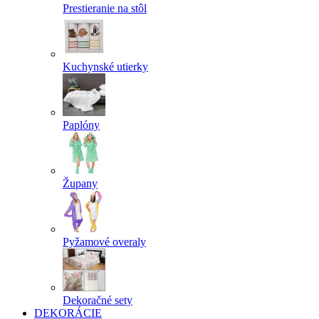
Prestieranie na stôl
Kuchynské utierky
Paplóny
Župany
Pyžamové overaly
Dekoračné sety
DEKORÁCIE