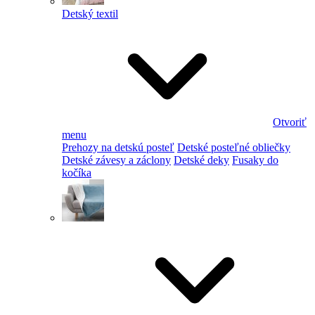
Detský textil
Otvoriť
menu
Prehozy na detskú posteľ
Detské posteľné obliečky
Detské závesy a záclony
Detské deky
Fusaky do
kočíka