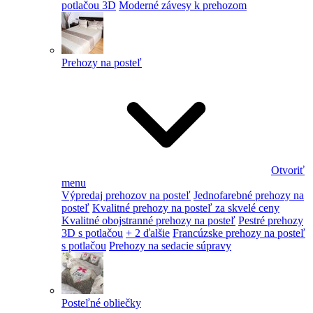
potlačou 3D
Moderné závesy k prehozom
Prehozy na posteľ
Otvoriť
menu
Výpredaj prehozov na posteľ
Jednofarebné prehozy na
posteľ
Kvalitné prehozy na posteľ za skvelé ceny
Kvalitné obojstranné prehozy na posteľ
Pestré prehozy
3D s potlačou
+ 2 ďalšie
Francúzske prehozy na posteľ
s potlačou
Prehozy na sedacie súpravy
Posteľné obliečky