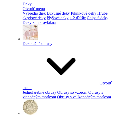
Deky
Otvoriť menu
Výpredaj diek
Luxusné deky
Piknikové deky
Hrubé
akrylové deky
Plyšové deky
+ 2 ďalšie
Chlpaté deky
Deky z mikrovlákna
Dekoračné obrusy
Otvoriť
menu
Jednofarebné obrusy
Obrusy so vzorom
Obrusy s
vianočným motívom
Obrusy s veľkonočným motívom