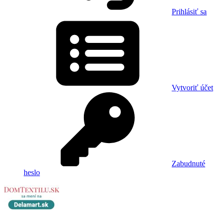
Prihlásiť sa
Vytvoriť účet
Zabudnuté
heslo