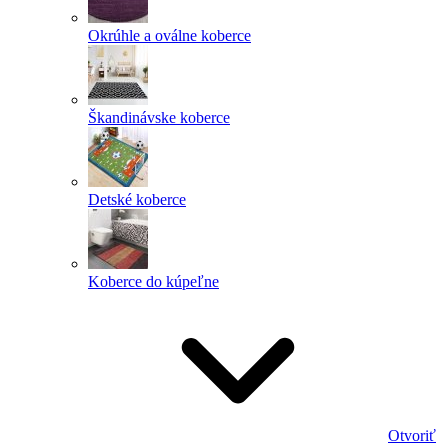
Okrúhle a oválne koberce
Škandinávske koberce
Detské koberce
Koberce do kúpeľne
Otvoriť