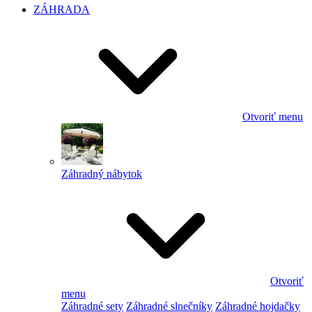
ZÁHRADA
Otvoriť menu
Záhradný nábytok
Otvoriť
menu
Záhradné sety
Záhradné slnečníky
Záhradné hojdačky