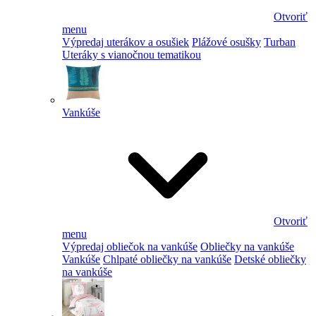
Otvoriť
menu
Výpredaj uterákov a osušiek
Plážové osušky
Turban
Uteráky s vianočnou tematikou
Vankúše
Otvoriť
menu
Výpredaj obliečok na vankúše
Obliečky na vankúše
Vankúše
Chlpaté obliečky na vankúše
Detské obliečky
na vankúše