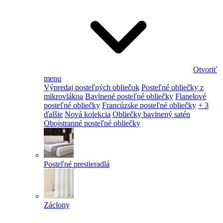
Otvoriť
menu
Výpredaj posteľných obliečok
Posteľné obliečky z
mikrovlákna
Bavlnené posteľné obliečky
Flanelové
posteľné obliečky
Francúzske posteľné obliečky
+ 3
ďalšie
Nová kolekcia
Obliečky bavlnený satén
Obojstranné posteľné obliečky
Posteľné prestieradlá
Záclony