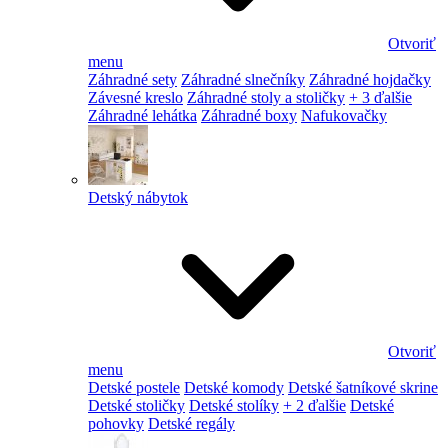
Otvoriť
menu
Záhradné sety
Záhradné slnečníky
Záhradné hojdačky
Závesné kreslo
Záhradné stoly a stoličky
+ 3 ďalšie
Záhradné lehátka
Záhradné boxy
Nafukovačky
Detský nábytok
Otvoriť
menu
Detské postele
Detské komody
Detské šatníkové skrine
Detské stoličky
Detské stolíky
+ 2 ďalšie
Detské
pohovky
Detské regály