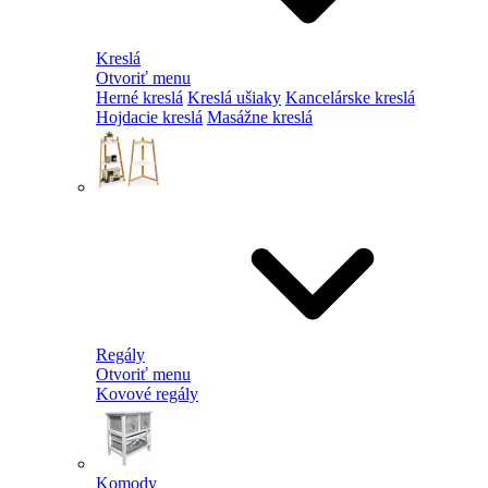
Kreslá
Otvoriť menu
Herné kreslá
Kreslá ušiaky
Kancelárske kreslá
Hojdacie kreslá
Masážne kreslá
Regály
Otvoriť menu
Kovové regály
Komody