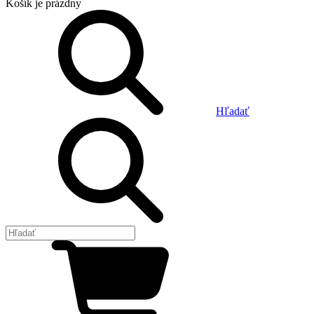
Košík
je prázdny
Hľadať