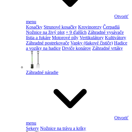
Otvoriť
menu
Kosačky
Strunové kosačky
Krovinorezy
Čerpadlá
Nožnice na živý plot
+ 9 ďalších
Záhradné vysávače
lístia a fukáre
Motorové píly
Vertikulátory
Kultivátory
Záhradné postrekovače
Vapky (tlakové čističe)
Hadice
a vozíky na hadice
Drviče konárov
Záhradné vrtáky
Záhradné náradie
Otvoriť
menu
Sekery
Nožnice na trávu a kríky