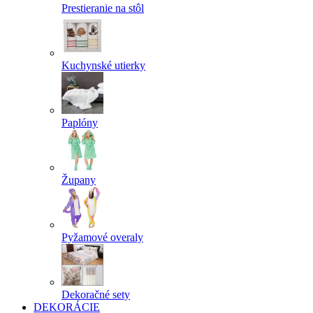
Prestieranie na stôl
Kuchynské utierky
Paplóny
Župany
Pyžamové overaly
Dekoračné sety
DEKORÁCIE