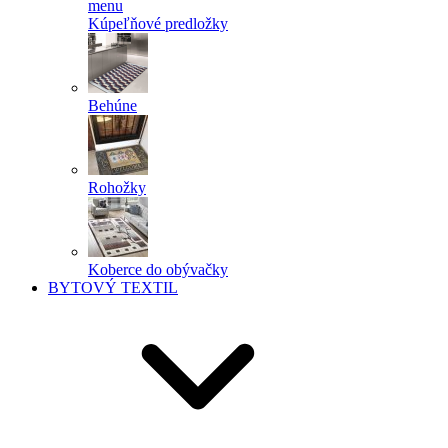
menu
Kúpeľňové predložky
Behúne
Rohožky
Koberce do obývačky
BYTOVÝ TEXTIL