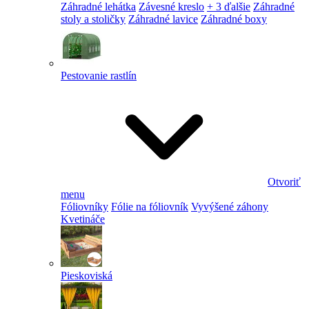
Záhradné lehátka
Závesné kreslo
+ 3 ďalšie
Záhradné
stoly a stoličky
Záhradné lavice
Záhradné boxy
Pestovanie rastlín
Otvoriť
menu
Fóliovníky
Fólie na fóliovník
Vyvýšené záhony
Kvetináče
Pieskoviská