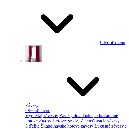
Otvoriť menu
Závesy
Otvoriť menu
Výpredaj závesov
Závesy do altánku
Jednofarebné
hotové závesy
Hotové závesy
Zatemňovacie závesy
+
3 ďalšie
Škandinávske hotové závesy
Luxusné závesy s