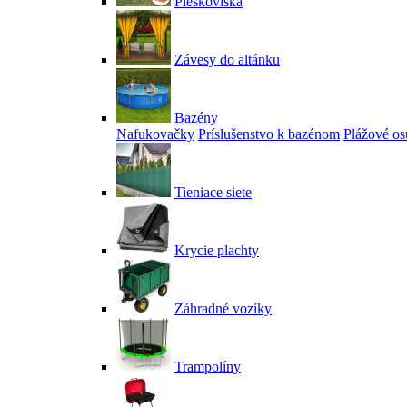
Pieskoviská
Závesy do altánku
Bazény
Nafukovačky
Príslušenstvo k bazénom
Plážové os
Tieniace siete
Krycie plachty
Záhradné vozíky
Trampolíny