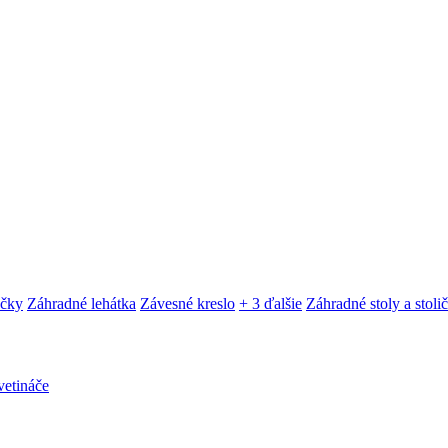
ačky
Záhradné lehátka
Závesné kreslo
+ 3 ďalšie
Záhradné stoly a stoli
etináče