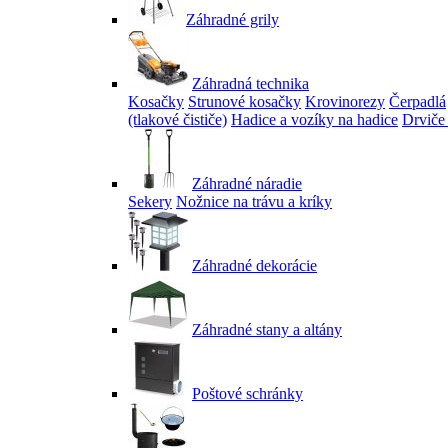
Záhradné grily
Záhradná technika
Kosačky
Strunové kosačky
Krovinorezy
Čerpadlá
(tlakové čističe)
Hadice a vozíky na hadice
Drviče
Záhradné náradie
Sekery
Nožnice na trávu a kríky
Záhradné dekorácie
Záhradné stany a altány
Poštové schránky