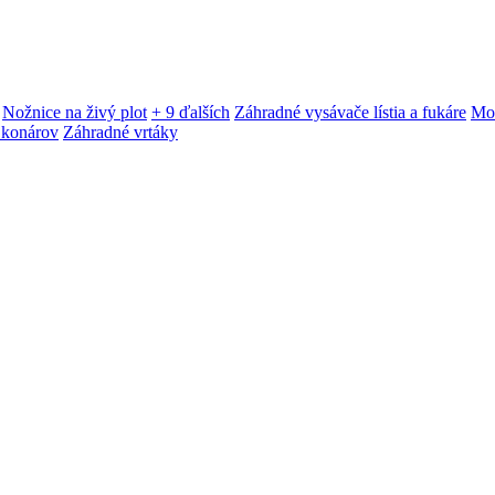
Nožnice na živý plot
+ 9 ďalších
Záhradné vysávače lístia a fukáre
Mot
 konárov
Záhradné vrtáky