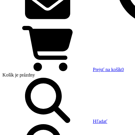
Prejsť na košík
0
Košík
je prázdny
Hľadať