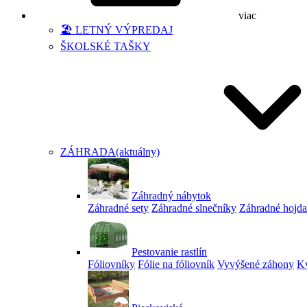
viac
🏖️ LETNÝ VÝPREDAJ
ŠKOLSKÉ TAŠKY
ZÁHRADA
(aktuálny)
Záhradný nábytok
Záhradné sety
Záhradné slnečníky
Záhradné hojd
Pestovanie rastlín
Fóliovníky
Fólie na fóliovník
Vyvýšené záhony
Kv