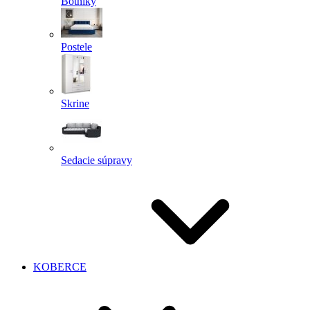
Botníky
Postele
Skrine
Sedacie súpravy
KOBERCE