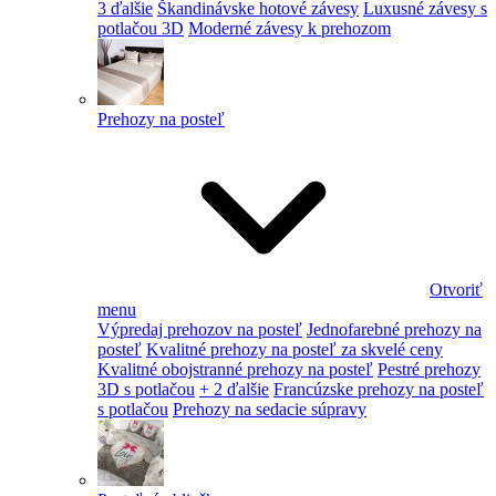
3 ďalšie
Škandinávske hotové závesy
Luxusné závesy s
potlačou 3D
Moderné závesy k prehozom
Prehozy na posteľ
Otvoriť
menu
Výpredaj prehozov na posteľ
Jednofarebné prehozy na
posteľ
Kvalitné prehozy na posteľ za skvelé ceny
Kvalitné obojstranné prehozy na posteľ
Pestré prehozy
3D s potlačou
+ 2 ďalšie
Francúzske prehozy na posteľ
s potlačou
Prehozy na sedacie súpravy