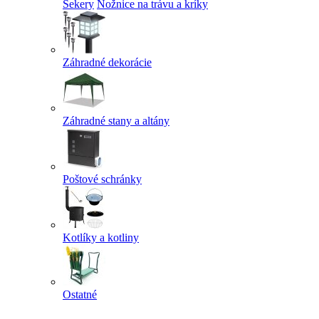
Sekery
Nožnice na trávu a kríky
Záhradné dekorácie
Záhradné stany a altány
Poštové schránky
Kotlíky a kotliny
Ostatné