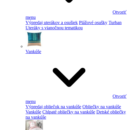
Otvoriť
menu
Výpredaj uterákov a osušiek
Plážové osušky
Turban
Uteráky s vianočnou tematikou
Vankúše
Otvoriť
menu
Výpredaj obliečok na vankúše
Obliečky na vankúše
Vankúše
Chlpaté obliečky na vankúše
Detské obliečky
na vankúše