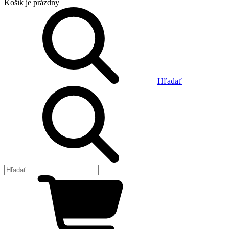
Košík
je prázdny
Hľadať