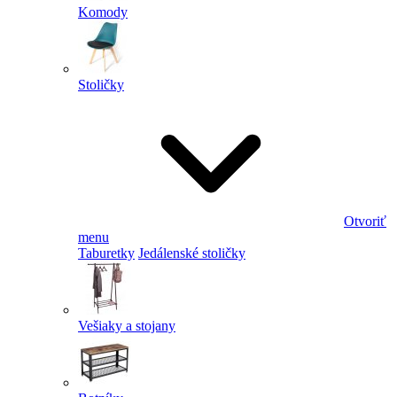
Komody
Stoličky
Otvoriť
menu
Taburetky
Jedálenské stoličky
Vešiaky a stojany