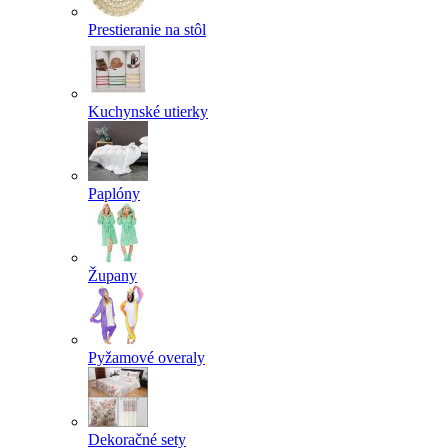
Prestieranie na stôl
Kuchynské utierky
Paplóny
Župany
Pyžamové overaly
Dekoračné sety