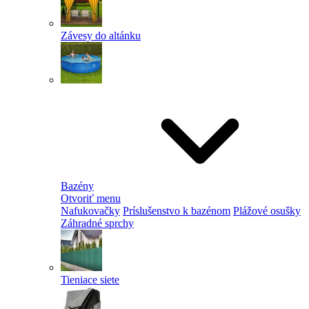
Závesy do altánku
Bazény
Otvoriť menu
Nafukovačky
Príslušenstvo k bazénom
Plážové osušky
Záhradné sprchy
Tieniace siete