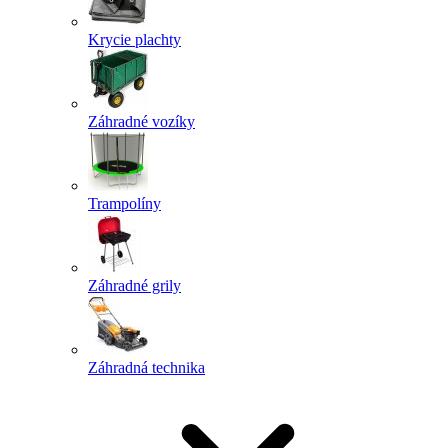
Krycie plachty
Záhradné vozíky
Trampolíny
Záhradné grily
Záhradná technika