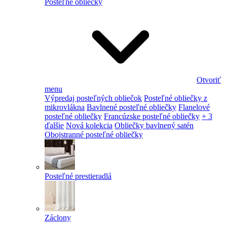
Posteľné obliečky
Otvoriť
menu
Výpredaj posteľných obliečok
Posteľné obliečky z
mikrovlákna
Bavlnené posteľné obliečky
Flanelové
posteľné obliečky
Francúzske posteľné obliečky
+ 3
ďalšie
Nová kolekcia
Obliečky bavlnený satén
Obojstranné posteľné obliečky
Posteľné prestieradlá
Záclony