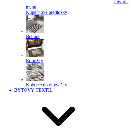
Otvoriť
menu
Kúpeľňové predložky
Behúne
Rohožky
Koberce do obývačky
BYTOVÝ TEXTIL