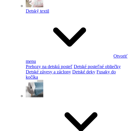
Detský textil
Otvoriť
menu
Prehozy na detskú posteľ
Detské posteľné obliečky
Detské závesy a záclony
Detské deky
Fusaky do
kočíka