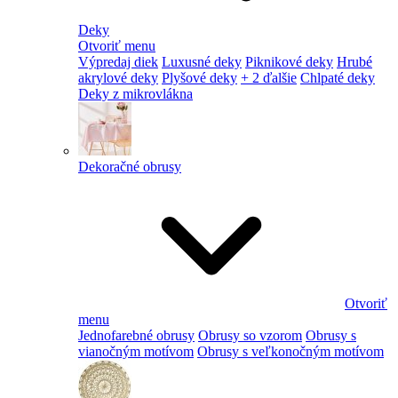
Deky
Otvoriť menu
Výpredaj diek
Luxusné deky
Piknikové deky
Hrubé
akrylové deky
Plyšové deky
+ 2 ďalšie
Chlpaté deky
Deky z mikrovlákna
Dekoračné obrusy
Otvoriť
menu
Jednofarebné obrusy
Obrusy so vzorom
Obrusy s
vianočným motívom
Obrusy s veľkonočným motívom