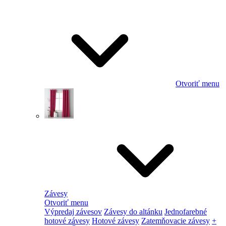
Otvoriť menu
Závesy
Otvoriť menu
Výpredaj závesov
Závesy do altánku
Jednofarebné
hotové závesy
Hotové závesy
Zatemňovacie závesy
+