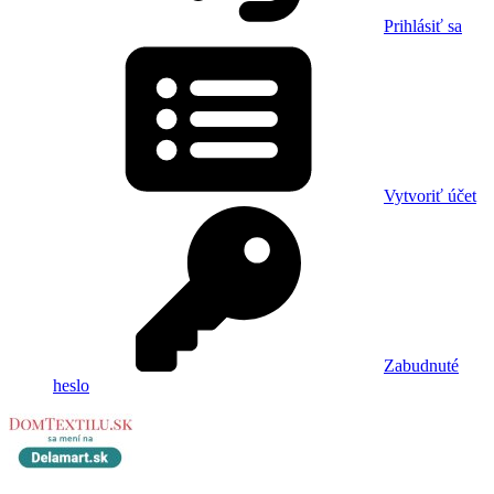
Prihlásiť sa
Vytvoriť účet
Zabudnuté
heslo