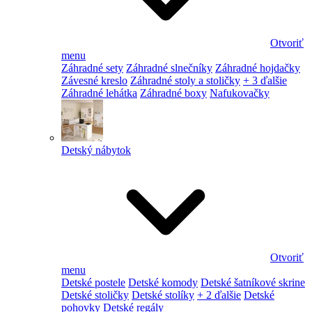
Otvoriť
menu
Záhradné sety
Záhradné slnečníky
Záhradné hojdačky
Závesné kreslo
Záhradné stoly a stoličky
+ 3 ďalšie
Záhradné lehátka
Záhradné boxy
Nafukovačky
Detský nábytok
Otvoriť
menu
Detské postele
Detské komody
Detské šatníkové skrine
Detské stoličky
Detské stolíky
+ 2 ďalšie
Detské
pohovky
Detské regály