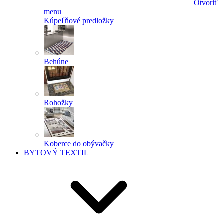
Otvoriť
menu
Kúpeľňové predložky
Behúne
Rohožky
Koberce do obývačky
BYTOVÝ TEXTIL