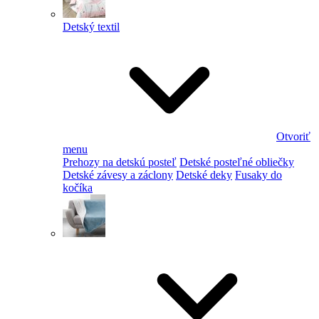
Detský textil
Otvoriť
menu
Prehozy na detskú posteľ
Detské posteľné obliečky
Detské závesy a záclony
Detské deky
Fusaky do
kočíka