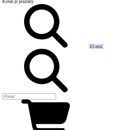
Košík
je prázdny
Hľadať