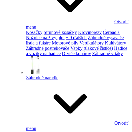
Otvoriť
menu
Kosačky
Strunové kosačky
Krovinorezy
Čerpadlá
Nožnice na živý plot
+ 9 ďalších
Záhradné vysávače
lístia a fukáre
Motorové píly
Vertikulátory
Kultivátory
Záhradné postrekovače
Vapky (tlakové čističe)
Hadice
a vozíky na hadice
Drviče konárov
Záhradné vrtáky
Záhradné náradie
Otvoriť
menu