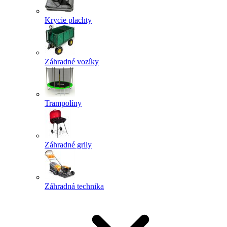
Krycie plachty
Záhradné vozíky
Trampolíny
Záhradné grily
Záhradná technika