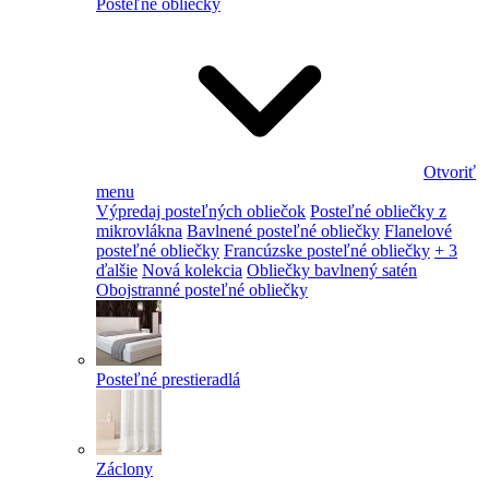
Posteľné obliečky
Otvoriť
menu
Výpredaj posteľných obliečok
Posteľné obliečky z
mikrovlákna
Bavlnené posteľné obliečky
Flanelové
posteľné obliečky
Francúzske posteľné obliečky
+ 3
ďalšie
Nová kolekcia
Obliečky bavlnený satén
Obojstranné posteľné obliečky
Posteľné prestieradlá
Záclony