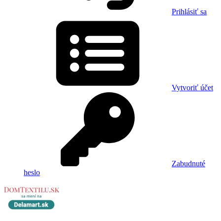
Prihlásiť sa
Vytvoriť účet
Zabudnuté
heslo