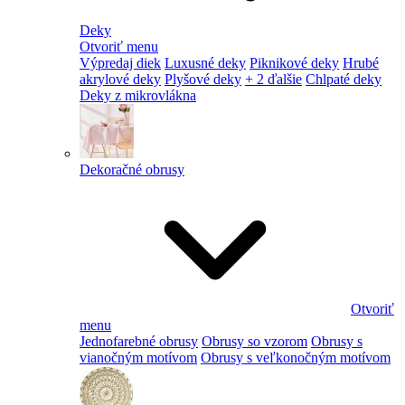
Deky
Otvoriť menu
Výpredaj diek
Luxusné deky
Piknikové deky
Hrubé
akrylové deky
Plyšové deky
+ 2 ďalšie
Chlpaté deky
Deky z mikrovlákna
Dekoračné obrusy
Otvoriť
menu
Jednofarebné obrusy
Obrusy so vzorom
Obrusy s
vianočným motívom
Obrusy s veľkonočným motívom