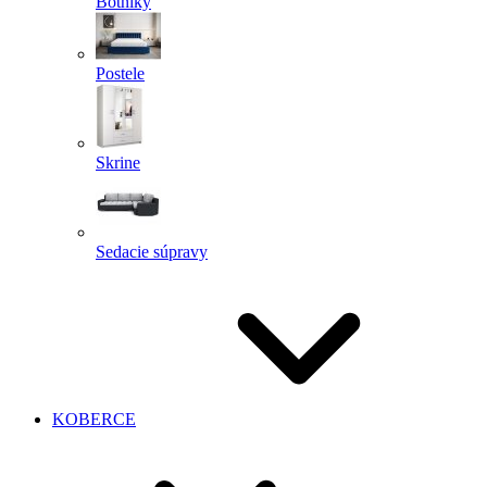
Botníky
Postele
Skrine
Sedacie súpravy
KOBERCE