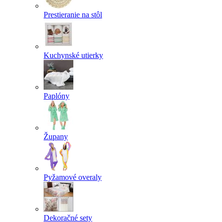
Prestieranie na stôl
Kuchynské utierky
Paplóny
Župany
Pyžamové overaly
Dekoračné sety