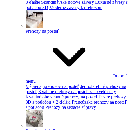
3 ďalšie
Škandinávske hotové závesy
Luxusné závesy s
potlačou 3D
Moderné závesy k prehozom
Prehozy na posteľ
Otvoriť
menu
Výpredaj prehozov na posteľ
Jednofarebné prehozy na
posteľ
Kvalitné prehozy na posteľ za skvelé ceny
Kvalitné obojstranné prehozy na posteľ
Pestré prehozy
3D s potlačou
+ 2 ďalšie
Francúzske prehozy na posteľ
s potlačou
Prehozy na sedacie súpravy