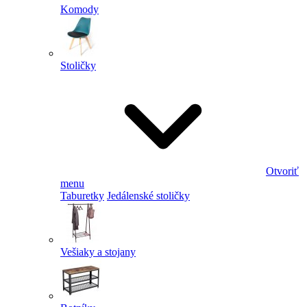
Komody
Stoličky
Otvoriť
menu
Taburetky
Jedálenské stoličky
Vešiaky a stojany