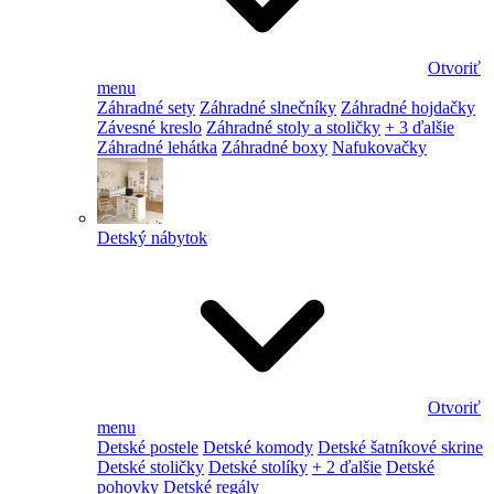
Otvoriť
menu
Záhradné sety
Záhradné slnečníky
Záhradné hojdačky
Závesné kreslo
Záhradné stoly a stoličky
+ 3 ďalšie
Záhradné lehátka
Záhradné boxy
Nafukovačky
Detský nábytok
Otvoriť
menu
Detské postele
Detské komody
Detské šatníkové skrine
Detské stoličky
Detské stolíky
+ 2 ďalšie
Detské
pohovky
Detské regály