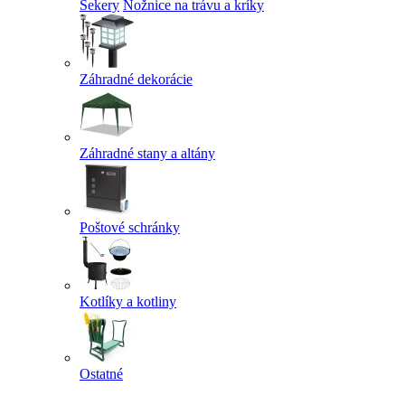
Sekery
Nožnice na trávu a kríky
Záhradné dekorácie
Záhradné stany a altány
Poštové schránky
Kotlíky a kotliny
Ostatné