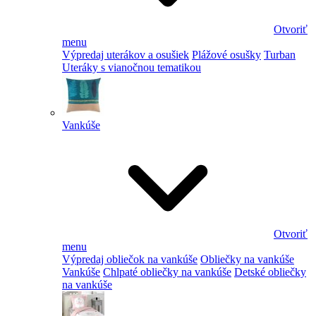
Otvoriť
menu
Výpredaj uterákov a osušiek
Plážové osušky
Turban
Uteráky s vianočnou tematikou
Vankúše
Otvoriť
menu
Výpredaj obliečok na vankúše
Obliečky na vankúše
Vankúše
Chlpaté obliečky na vankúše
Detské obliečky
na vankúše