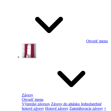
Otvoriť menu
Závesy
Otvoriť menu
Výpredaj závesov
Závesy do altánku
Jednofarebné
hotové závesy
Hotové závesy
Zatemňovacie závesy
+