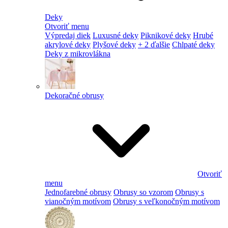
Deky
Otvoriť menu
Výpredaj diek
Luxusné deky
Piknikové deky
Hrubé
akrylové deky
Plyšové deky
+ 2 ďalšie
Chlpaté deky
Deky z mikrovlákna
Dekoračné obrusy
Otvoriť
menu
Jednofarebné obrusy
Obrusy so vzorom
Obrusy s
vianočným motívom
Obrusy s veľkonočným motívom