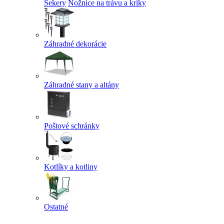
Sekery
Nožnice na trávu a kríky
Záhradné dekorácie
Záhradné stany a altány
Poštové schránky
Kotlíky a kotliny
Ostatné