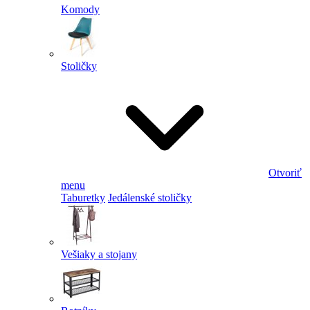
Komody
Stoličky
Otvoriť
menu
Taburetky
Jedálenské stoličky
Vešiaky a stojany