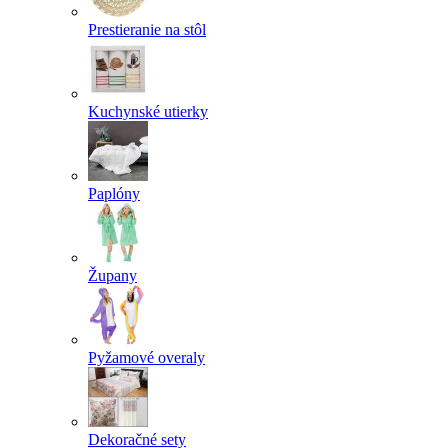
Prestieranie na stôl
Kuchynské utierky
Paplóny
Župany
Pyžamové overaly
Dekoračné sety