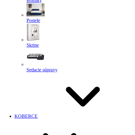
Botníky
Postele
Skrine
Sedacie súpravy
KOBERCE