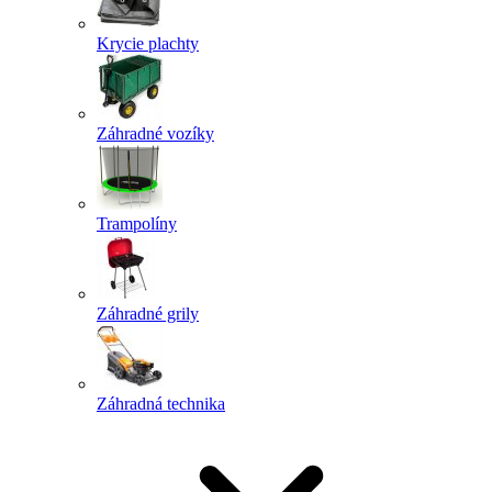
Krycie plachty
Záhradné vozíky
Trampolíny
Záhradné grily
Záhradná technika