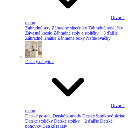
Otvoriť
menu
Záhradné sety
Záhradné slnečníky
Záhradné hojdačky
Závesné kreslo
Záhradné stoly a stoličky
+ 3 ďalšie
Záhradné lehátka
Záhradné boxy
Nafukovačky
Detský nábytok
Otvoriť
menu
Detské postele
Detské komody
Detské šatníkové skrine
Detské stoličky
Detské stolíky
+ 2 ďalšie
Detské
pohovky
Detské regály