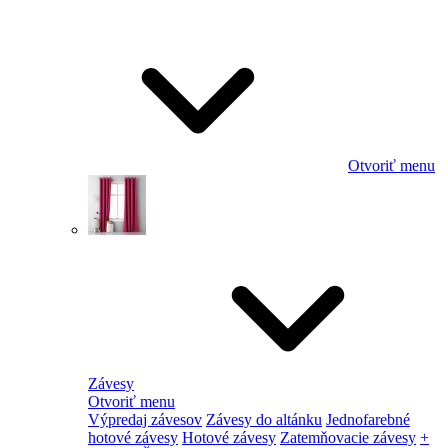
Otvoriť menu
Závesy
Otvoriť menu
Výpredaj závesov
Závesy do altánku
Jednofarebné
hotové závesy
Hotové závesy
Zatemňovacie závesy
+