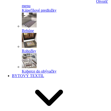
Otvoriť
menu
Kúpeľňové predložky
Behúne
Rohožky
Koberce do obývačky
BYTOVÝ TEXTIL