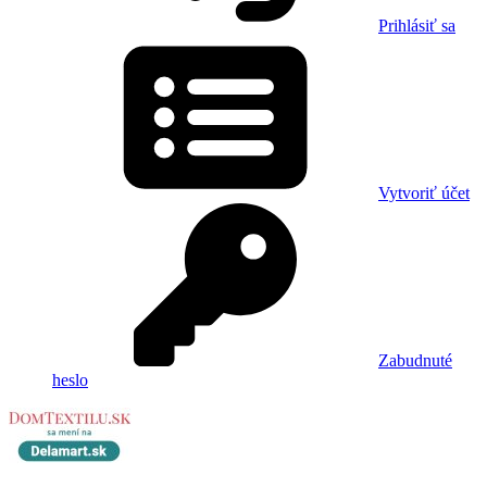
Prihlásiť sa
Vytvoriť účet
Zabudnuté
heslo