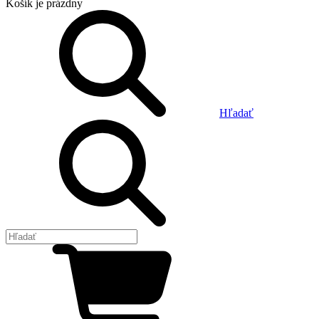
Košík
je prázdny
Hľadať