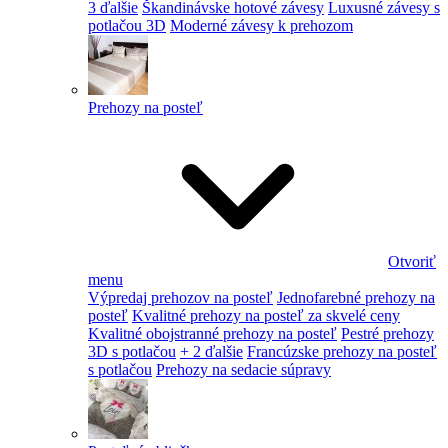
3 ďalšie
Škandinávske hotové závesy
Luxusné závesy s
potlačou 3D
Moderné závesy k prehozom
Prehozy na posteľ
Otvoriť
menu
Výpredaj prehozov na posteľ
Jednofarebné prehozy na
posteľ
Kvalitné prehozy na posteľ za skvelé ceny
Kvalitné obojstranné prehozy na posteľ
Pestré prehozy
3D s potlačou
+ 2 ďalšie
Francúzske prehozy na posteľ
s potlačou
Prehozy na sedacie súpravy