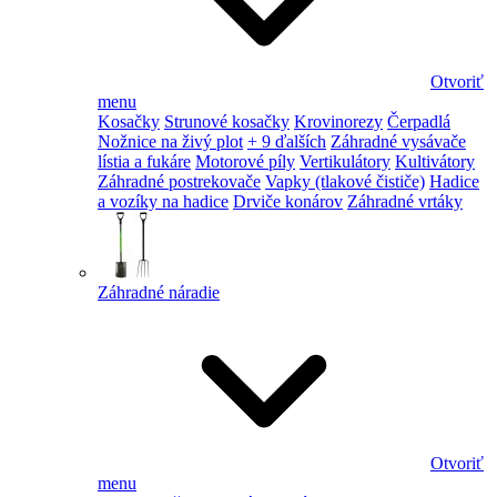
Otvoriť
menu
Kosačky
Strunové kosačky
Krovinorezy
Čerpadlá
Nožnice na živý plot
+ 9 ďalších
Záhradné vysávače
lístia a fukáre
Motorové píly
Vertikulátory
Kultivátory
Záhradné postrekovače
Vapky (tlakové čističe)
Hadice
a vozíky na hadice
Drviče konárov
Záhradné vrtáky
Záhradné náradie
Otvoriť
menu