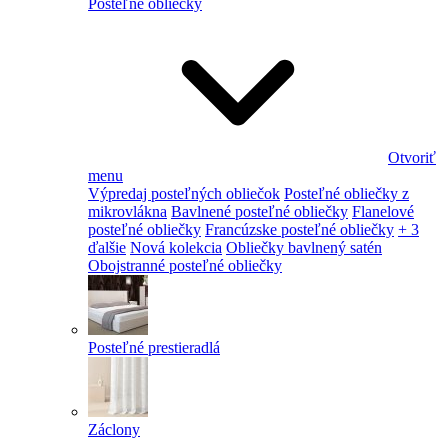
Posteľné obliečky
Otvoriť
menu
Výpredaj posteľných obliečok
Posteľné obliečky z
mikrovlákna
Bavlnené posteľné obliečky
Flanelové
posteľné obliečky
Francúzske posteľné obliečky
+ 3
ďalšie
Nová kolekcia
Obliečky bavlnený satén
Obojstranné posteľné obliečky
Posteľné prestieradlá
Záclony