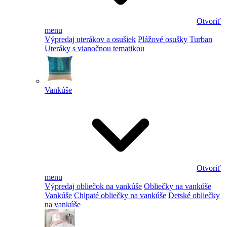
Otvoriť
menu
Výpredaj uterákov a osušiek
Plážové osušky
Turban
Uteráky s vianočnou tematikou
Vankúše
Otvoriť
menu
Výpredaj obliečok na vankúše
Obliečky na vankúše
Vankúše
Chlpaté obliečky na vankúše
Detské obliečky
na vankúše