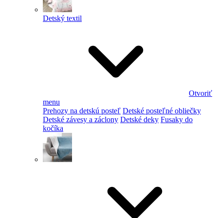
Detský textil
Otvoriť
menu
Prehozy na detskú posteľ
Detské posteľné obliečky
Detské závesy a záclony
Detské deky
Fusaky do
kočíka