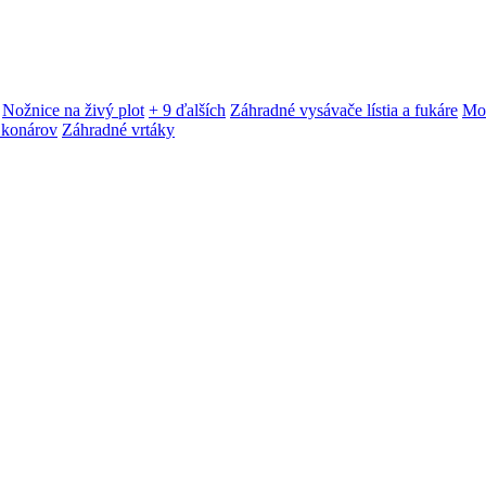
Nožnice na živý plot
+ 9 ďalších
Záhradné vysávače lístia a fukáre
Mot
 konárov
Záhradné vrtáky