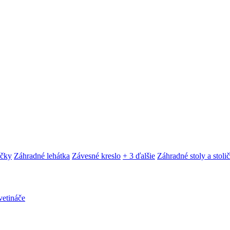
ačky
Záhradné lehátka
Závesné kreslo
+ 3 ďalšie
Záhradné stoly a stoli
etináče