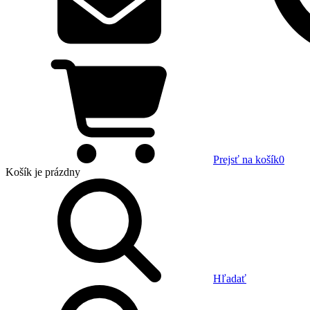
Prejsť na košík
0
Košík
je prázdny
Hľadať