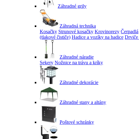
Záhradné grily
Záhradná technika
Kosačky
Strunové kosačky
Krovinorezy
Čerpadlá
(tlakové čističe)
Hadice a vozíky na hadice
Drviče
Záhradné náradie
Sekery
Nožnice na trávu a kríky
Záhradné dekorácie
Záhradné stany a altány
Poštové schránky