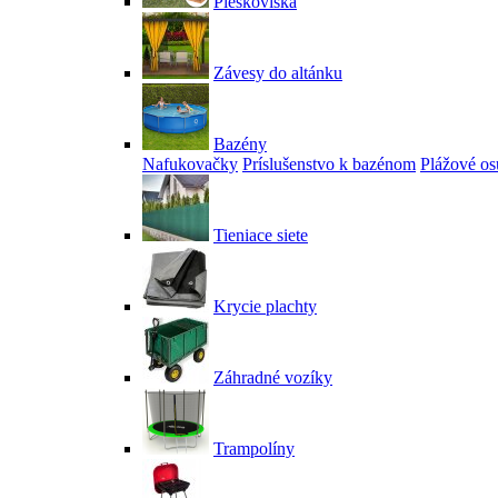
Pieskoviská
Závesy do altánku
Bazény
Nafukovačky
Príslušenstvo k bazénom
Plážové os
Tieniace siete
Krycie plachty
Záhradné vozíky
Trampolíny