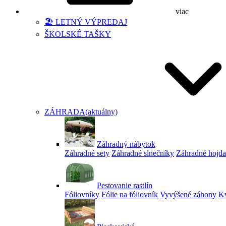
viac
🏖️ LETNÝ VÝPREDAJ
ŠKOLSKÉ TAŠKY
ZÁHRADA
(aktuálny)
Záhradný nábytok
Záhradné sety
Záhradné slnečníky
Záhradné hojd
Pestovanie rastlín
Fóliovníky
Fólie na fóliovník
Vyvýšené záhony
Kv