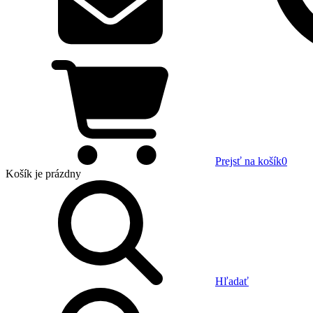
Prejsť na košík
0
Košík
je prázdny
Hľadať