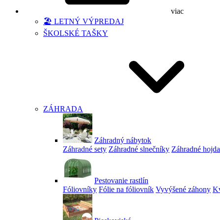
viac
🏖️ LETNÝ VÝPREDAJ
ŠKOLSKÉ TAŠKY
ZÁHRADA
Záhradný nábytok
Záhradné sety
Záhradné slnečníky
Záhradné hojd
Pestovanie rastlín
Fóliovníky
Fólie na fóliovník
Vyvýšené záhony
Kv