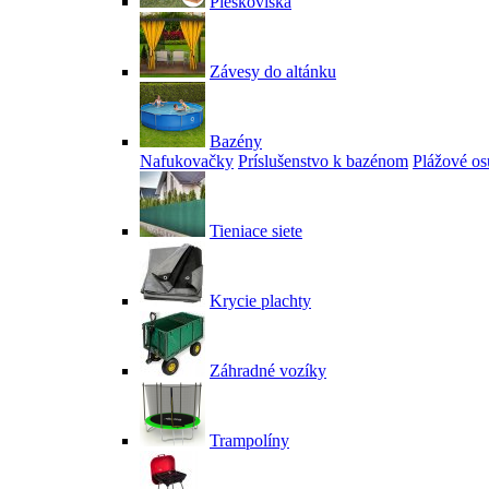
Pieskoviská
Závesy do altánku
Bazény
Nafukovačky
Príslušenstvo k bazénom
Plážové os
Tieniace siete
Krycie plachty
Záhradné vozíky
Trampolíny