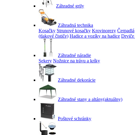
Záhradné grily
Záhradná technika
Kosačky
Strunové kosačky
Krovinorezy
Čerpadlá
(tlakové čističe)
Hadice a vozíky na hadice
Drviče
Záhradné náradie
Sekery
Nožnice na trávu a kríky
Záhradné dekorácie
Záhradné stany a altány
(aktuálny)
Poštové schránky