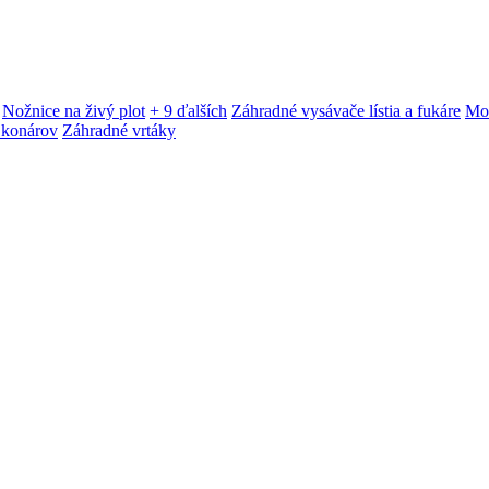
Nožnice na živý plot
+ 9 ďalších
Záhradné vysávače lístia a fukáre
Mot
 konárov
Záhradné vrtáky