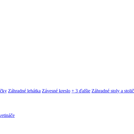
ačky
Záhradné lehátka
Závesné kreslo
+ 3 ďalšie
Záhradné stoly a stoli
etináče