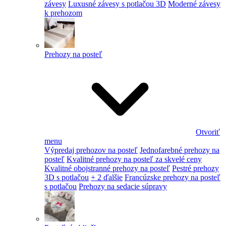
závesy
Luxusné závesy s potlačou 3D
Moderné závesy
k prehozom
Prehozy na posteľ
Otvoriť
menu
Výpredaj prehozov na posteľ
Jednofarebné prehozy na
posteľ
Kvalitné prehozy na posteľ za skvelé ceny
Kvalitné obojstranné prehozy na posteľ
Pestré prehozy
3D s potlačou
+ 2 ďalšie
Francúzske prehozy na posteľ
s potlačou
Prehozy na sedacie súpravy