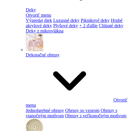
Deky
Otvoriť menu
Výpredaj diek
Luxusné deky
Piknikové deky
Hrubé
akrylové deky
Plyšové deky
+ 2 ďalšie
Chlpaté deky
Deky z mikrovlákna
Dekoračné obrusy
Otvoriť
menu
Jednofarebné obrusy
Obrusy so vzorom
Obrusy s
vianočným motívom
Obrusy s veľkonočným motívom