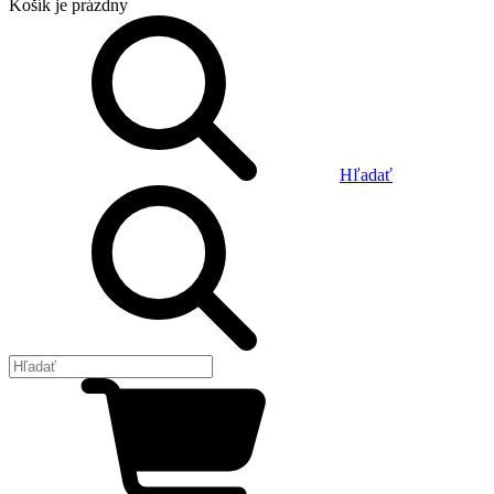
Košík
je prázdny
Hľadať