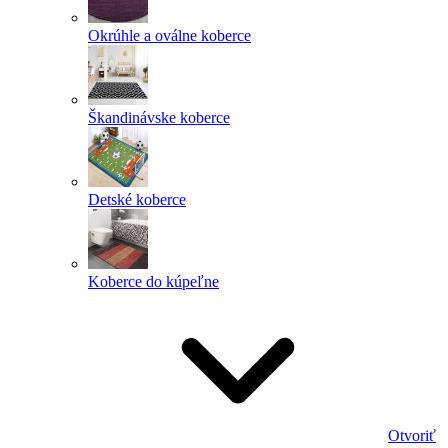
Okrúhle a oválne koberce
Škandinávske koberce
Detské koberce
Koberce do kúpeľne
Otvoriť