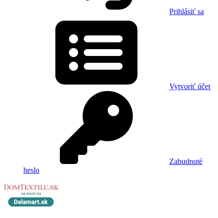
Prihlásiť sa
Vytvoriť účet
Zabudnuté
heslo