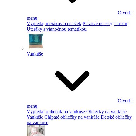
Otvoriť
menu
Výpredaj uterákov a osušiek
Plážové osušky
Turban
Uteráky s vianočnou tematikou
Vankúše
Otvoriť
menu
Výpredaj obliečok na vankúše
Obliečky na vankúše
Vankúše
Chlpaté obliečky na vankúše
Detské obliečky
na vankúše