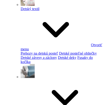
Detský textil
Otvoriť
menu
Prehozy na detskú posteľ
Detské posteľné obliečky
Detské závesy a záclony
Detské deky
Fusaky do
kočíka