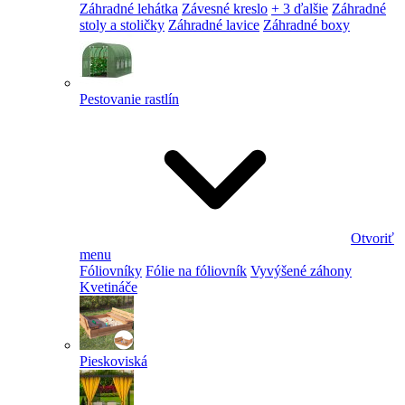
Záhradné lehátka
Závesné kreslo
+ 3 ďalšie
Záhradné
stoly a stoličky
Záhradné lavice
Záhradné boxy
Pestovanie rastlín
Otvoriť
menu
Fóliovníky
Fólie na fóliovník
Vyvýšené záhony
Kvetináče
Pieskoviská