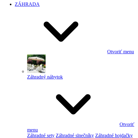
ZÁHRADA
Otvoriť menu
Záhradný nábytok
Otvoriť
menu
Záhradné sety
Záhradné slnečníky
Záhradné hojdačky