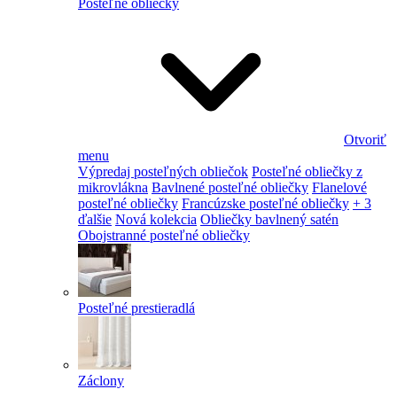
Posteľné obliečky
Otvoriť
menu
Výpredaj posteľných obliečok
Posteľné obliečky z
mikrovlákna
Bavlnené posteľné obliečky
Flanelové
posteľné obliečky
Francúzske posteľné obliečky
+ 3
ďalšie
Nová kolekcia
Obliečky bavlnený satén
Obojstranné posteľné obliečky
Posteľné prestieradlá
Záclony