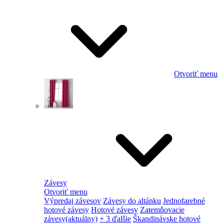
Otvoriť menu
Závesy
Otvoriť menu
Výpredaj závesov
Závesy do altánku
Jednofarebné
hotové závesy
Hotové závesy
Zatemňovacie
závesy
(aktuálny)
+ 3 ďalšie
Škandinávske hotové