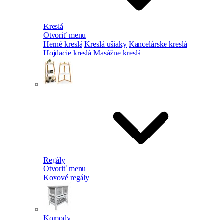
Kreslá
Otvoriť menu
Herné kreslá
Kreslá ušiaky
Kancelárske kreslá
Hojdacie kreslá
Masážne kreslá
Regály
Otvoriť menu
Kovové regály
Komody