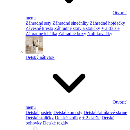
Otvoriť
menu
Záhradné sety
Záhradné slnečníky
Záhradné hojdačky
Závesné kreslo
Záhradné stoly a stoličky
+ 3 ďalšie
Záhradné lehátka
Záhradné boxy
Nafukovačky
Detský nábytok
Otvoriť
menu
Detské postele
Detské komody
Detské šatníkové skrine
Detské stoličky
Detské stolíky
+ 2 ďalšie
Detské
pohovky
Detské regály