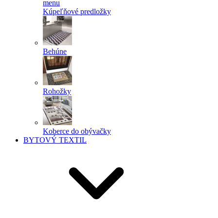
menu
Kúpeľňové predložky
Behúne
Rohožky
Koberce do obývačky
BYTOVÝ TEXTIL