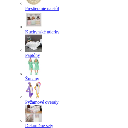
Prestieranie na stôl
Kuchynské utierky
Paplóny
Župany
Pyžamové overaly
Dekoračné sety