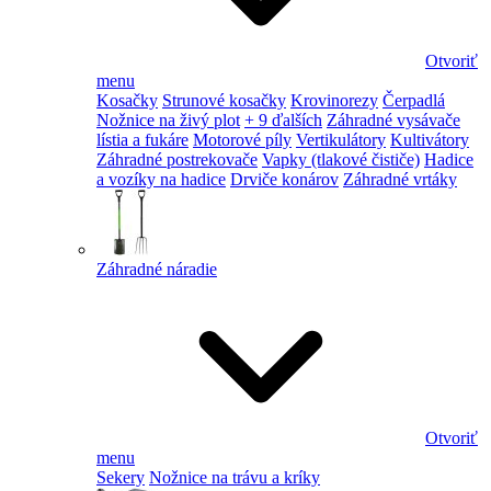
Otvoriť
menu
Kosačky
Strunové kosačky
Krovinorezy
Čerpadlá
Nožnice na živý plot
+ 9 ďalších
Záhradné vysávače
lístia a fukáre
Motorové píly
Vertikulátory
Kultivátory
Záhradné postrekovače
Vapky (tlakové čističe)
Hadice
a vozíky na hadice
Drviče konárov
Záhradné vrtáky
Záhradné náradie
Otvoriť
menu
Sekery
Nožnice na trávu a kríky