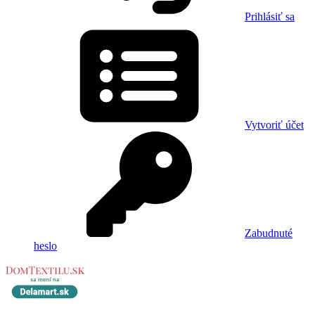
Prihlásiť sa
Vytvoriť účet
Zabudnuté
heslo