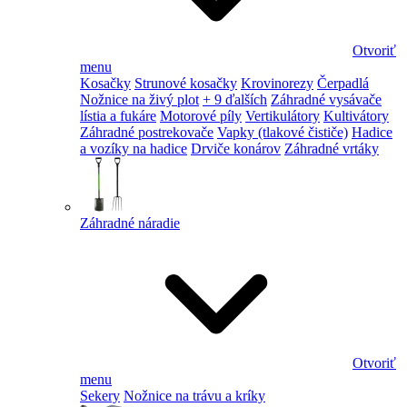
Otvoriť
menu
Kosačky
Strunové kosačky
Krovinorezy
Čerpadlá
Nožnice na živý plot
+ 9 ďalších
Záhradné vysávače
lístia a fukáre
Motorové píly
Vertikulátory
Kultivátory
Záhradné postrekovače
Vapky (tlakové čističe)
Hadice
a vozíky na hadice
Drviče konárov
Záhradné vrtáky
Záhradné náradie
Otvoriť
menu
Sekery
Nožnice na trávu a kríky