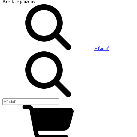
Košík
je prázdny
Hľadať