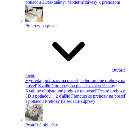
potlačou 3D
(aktuálny)
Moderné závesy k prehozom
Prehozy na posteľ
Otvoriť
menu
Výpredaj prehozov na posteľ
Jednofarebné prehozy na
posteľ
Kvalitné prehozy na posteľ za skvelé ceny
Kvalitné obojstranné prehozy na posteľ
Pestré prehozy
3D s potlačou
+ 2 ďalšie
Francúzske prehozy na posteľ
s potlačou
Prehozy na sedacie súpravy
Posteľné obliečky