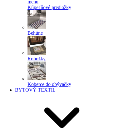
menu
Kúpeľňové predložky
Behúne
Rohožky
Koberce do obývačky
BYTOVÝ TEXTIL