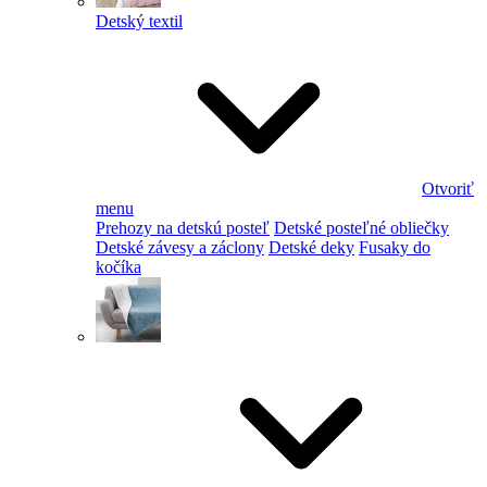
Detský textil
Otvoriť
menu
Prehozy na detskú posteľ
Detské posteľné obliečky
Detské závesy a záclony
Detské deky
Fusaky do
kočíka