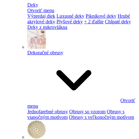
Deky
Otvoriť menu
Výpredaj diek
Luxusné deky
Piknikové deky
Hrubé
akrylové deky
Plyšové deky
+ 2 ďalšie
Chlpaté deky
Deky z mikrovlákna
Dekoračné obrusy
Otvoriť
menu
Jednofarebné obrusy
Obrusy so vzorom
Obrusy s
vianočným motívom
Obrusy s veľkonočným motívom