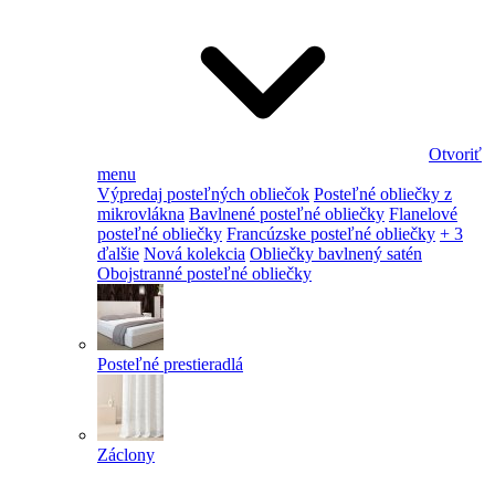
Otvoriť
menu
Výpredaj posteľných obliečok
Posteľné obliečky z
mikrovlákna
Bavlnené posteľné obliečky
Flanelové
posteľné obliečky
Francúzske posteľné obliečky
+ 3
ďalšie
Nová kolekcia
Obliečky bavlnený satén
Obojstranné posteľné obliečky
Posteľné prestieradlá
Záclony