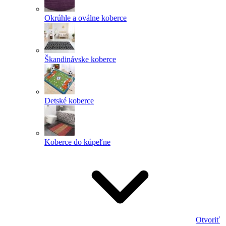
Okrúhle a oválne koberce
Škandinávske koberce
Detské koberce
Koberce do kúpeľne
Otvoriť