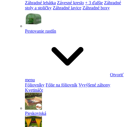
Záhradné lehátka
Závesné kreslo
+ 3 ďalšie
Záhradné
stoly a stoličky
Záhradné lavice
Záhradné boxy
Pestovanie rastlín
Otvoriť
menu
Fóliovníky
Fólie na fóliovník
Vyvýšené záhony
Kvetináče
Pieskoviská