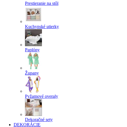
Prestieranie na stôl
Kuchynské utierky
Paplóny
Župany
Pyžamové overaly
Dekoračné sety
DEKORÁCIE