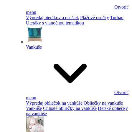
Otvoriť
menu
Výpredaj uterákov a osušiek
Plážové osušky
Turban
Uteráky s vianočnou tematikou
Vankúše
Otvoriť
menu
Výpredaj obliečok na vankúše
Obliečky na vankúše
Vankúše
Chlpaté obliečky na vankúše
Detské obliečky
na vankúše