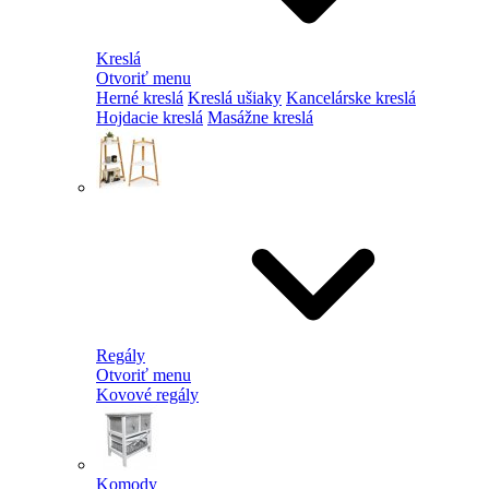
Kreslá
Otvoriť menu
Herné kreslá
Kreslá ušiaky
Kancelárske kreslá
Hojdacie kreslá
Masážne kreslá
Regály
Otvoriť menu
Kovové regály
Komody