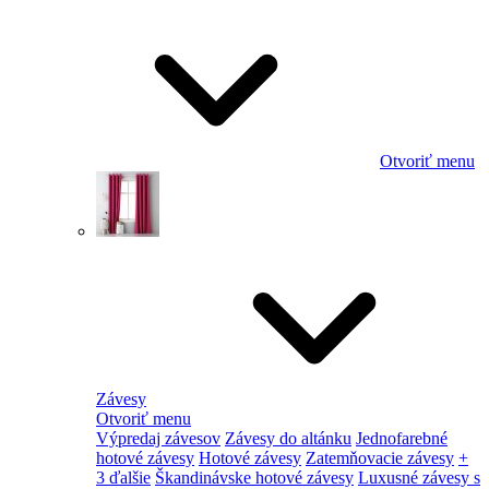
Otvoriť menu
Závesy
Otvoriť menu
Výpredaj závesov
Závesy do altánku
Jednofarebné
hotové závesy
Hotové závesy
Zatemňovacie závesy
+
3 ďalšie
Škandinávske hotové závesy
Luxusné závesy s