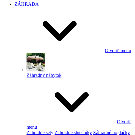
ZÁHRADA
Otvoriť menu
Záhradný nábytok
Otvoriť
menu
Záhradné sety
Záhradné slnečníky
Záhradné hojdačky