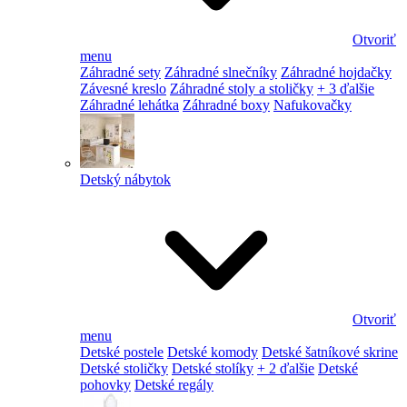
Otvoriť
menu
Záhradné sety
Záhradné slnečníky
Záhradné hojdačky
Závesné kreslo
Záhradné stoly a stoličky
+ 3 ďalšie
Záhradné lehátka
Záhradné boxy
Nafukovačky
Detský nábytok
Otvoriť
menu
Detské postele
Detské komody
Detské šatníkové skrine
Detské stoličky
Detské stolíky
+ 2 ďalšie
Detské
pohovky
Detské regály