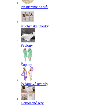
Prestieranie na stôl
Kuchynské utierky
Paplóny
Župany
Pyžamové overaly
Dekoračné sety