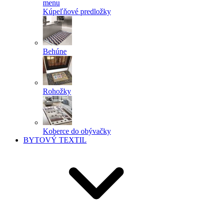
menu
Kúpeľňové predložky
Behúne
Rohožky
Koberce do obývačky
BYTOVÝ TEXTIL