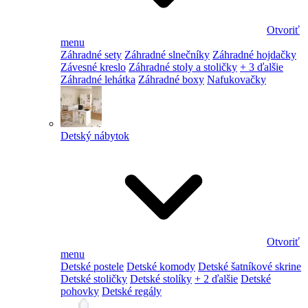
Otvoriť
menu
Záhradné sety
Záhradné slnečníky
Záhradné hojdačky
Závesné kreslo
Záhradné stoly a stoličky
+ 3 ďalšie
Záhradné lehátka
Záhradné boxy
Nafukovačky
Detský nábytok
Otvoriť
menu
Detské postele
Detské komody
Detské šatníkové skrine
Detské stoličky
Detské stolíky
+ 2 ďalšie
Detské
pohovky
Detské regály