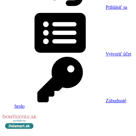
Prihlásiť sa
Vytvoriť účet
Zabudnuté
heslo