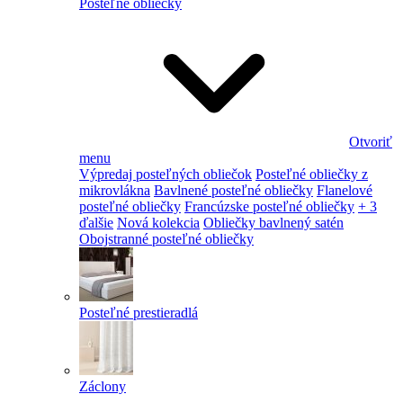
Posteľné obliečky
Otvoriť
menu
Výpredaj posteľných obliečok
Posteľné obliečky z
mikrovlákna
Bavlnené posteľné obliečky
Flanelové
posteľné obliečky
Francúzske posteľné obliečky
+ 3
ďalšie
Nová kolekcia
Obliečky bavlnený satén
Obojstranné posteľné obliečky
Posteľné prestieradlá
Záclony