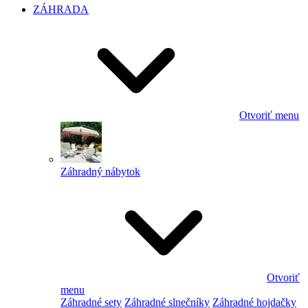
ZÁHRADA
Otvoriť menu
Záhradný nábytok
Otvoriť
menu
Záhradné sety
Záhradné slnečníky
Záhradné hojdačky