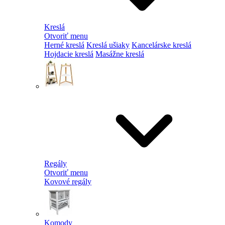
Kreslá
Otvoriť menu
Herné kreslá
Kreslá ušiaky
Kancelárske kreslá
Hojdacie kreslá
Masážne kreslá
Regály
Otvoriť menu
Kovové regály
Komody