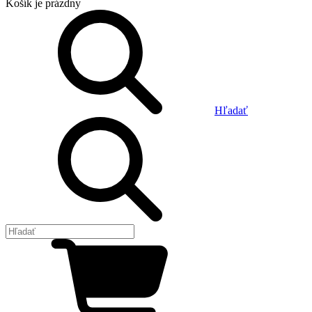
Košík
je prázdny
Hľadať