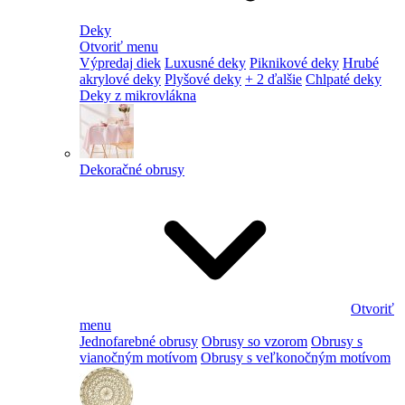
Deky
Otvoriť menu
Výpredaj diek
Luxusné deky
Piknikové deky
Hrubé
akrylové deky
Plyšové deky
+ 2 ďalšie
Chlpaté deky
Deky z mikrovlákna
Dekoračné obrusy
Otvoriť
menu
Jednofarebné obrusy
Obrusy so vzorom
Obrusy s
vianočným motívom
Obrusy s veľkonočným motívom