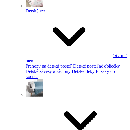
Detský textil
Otvoriť
menu
Prehozy na detskú posteľ
Detské posteľné obliečky
Detské závesy a záclony
Detské deky
Fusaky do
kočíka