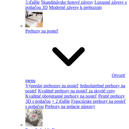
3 ďalšie
Škandinávske hotové závesy
Luxusné závesy s
potlačou 3D
Moderné závesy k prehozom
Prehozy na posteľ
Otvoriť
menu
Výpredaj prehozov na posteľ
Jednofarebné prehozy na
posteľ
Kvalitné prehozy na posteľ za skvelé ceny
Kvalitné obojstranné prehozy na posteľ
Pestré prehozy
3D s potlačou
+ 2 ďalšie
Francúzske prehozy na posteľ
s potlačou
Prehozy na sedacie súpravy