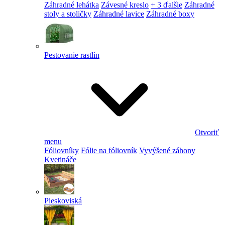
Záhradné lehátka
Závesné kreslo
+ 3 ďalšie
Záhradné
stoly a stoličky
Záhradné lavice
Záhradné boxy
Pestovanie rastlín
Otvoriť
menu
Fóliovníky
Fólie na fóliovník
Vyvýšené záhony
Kvetináče
Pieskoviská