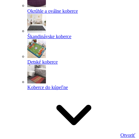
Okrúhle a oválne koberce
Škandinávske koberce
Detské koberce
Koberce do kúpeľne
Otvoriť