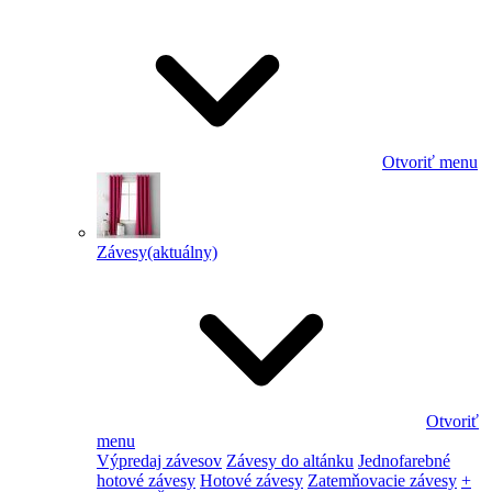
Otvoriť menu
Závesy
(aktuálny)
Otvoriť
menu
Výpredaj závesov
Závesy do altánku
Jednofarebné
hotové závesy
Hotové závesy
Zatemňovacie závesy
+