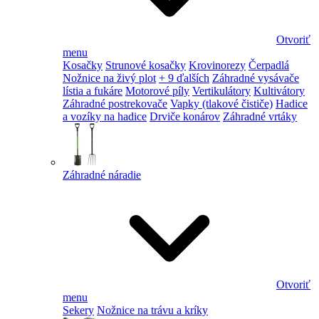
Otvoriť
menu
Kosačky
Strunové kosačky
Krovinorezy
Čerpadlá
Nožnice na živý plot
+ 9 ďalších
Záhradné vysávače
lístia a fukáre
Motorové píly
Vertikulátory
Kultivátory
Záhradné postrekovače
Vapky (tlakové čističe)
Hadice
a vozíky na hadice
Drviče konárov
Záhradné vrtáky
Záhradné náradie
Otvoriť
menu
Sekery
Nožnice na trávu a kríky