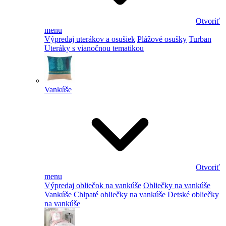
Otvoriť
menu
Výpredaj uterákov a osušiek
Plážové osušky
Turban
Uteráky s vianočnou tematikou
Vankúše
Otvoriť
menu
Výpredaj obliečok na vankúše
Obliečky na vankúše
Vankúše
Chlpaté obliečky na vankúše
Detské obliečky
na vankúše