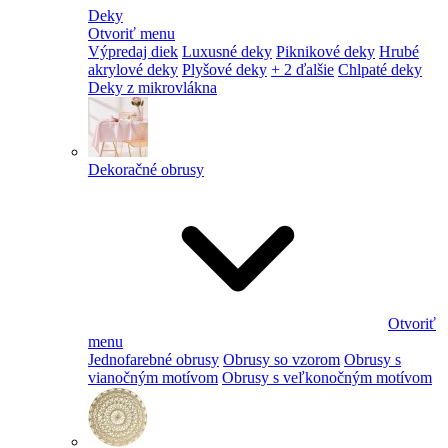
Deky
Otvoriť menu
Výpredaj diek
Luxusné deky
Piknikové deky
Hrubé
akrylové deky
Plyšové deky
+ 2 ďalšie
Chlpaté deky
Deky z mikrovlákna
Dekoračné obrusy
Otvoriť
menu
Jednofarebné obrusy
Obrusy so vzorom
Obrusy s
vianočným motívom
Obrusy s veľkonočným motívom