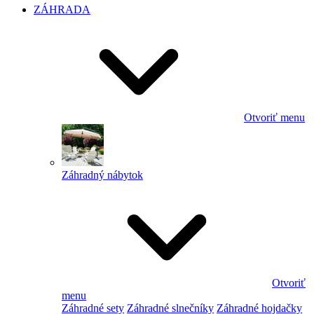
ZÁHRADA
Otvoriť menu
Záhradný nábytok
Otvoriť
menu
Záhradné sety
Záhradné slnečníky
Záhradné hojdačky