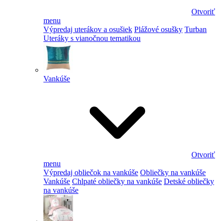
Otvoriť
menu
Výpredaj uterákov a osušiek
Plážové osušky
Turban
Uteráky s vianočnou tematikou
Vankúše
Otvoriť
menu
Výpredaj obliečok na vankúše
Obliečky na vankúše
Vankúše
Chlpaté obliečky na vankúše
Detské obliečky
na vankúše