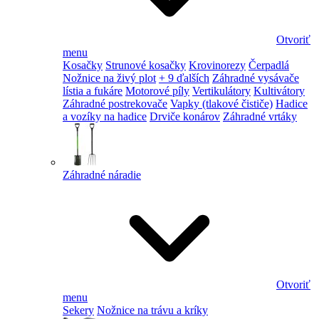
Otvoriť
menu
Kosačky
Strunové kosačky
Krovinorezy
Čerpadlá
Nožnice na živý plot
+ 9 ďalších
Záhradné vysávače
lístia a fukáre
Motorové píly
Vertikulátory
Kultivátory
Záhradné postrekovače
Vapky (tlakové čističe)
Hadice
a vozíky na hadice
Drviče konárov
Záhradné vrtáky
Záhradné náradie
Otvoriť
menu
Sekery
Nožnice na trávu a kríky