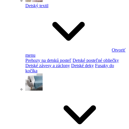
Detský textil
Otvoriť
menu
Prehozy na detskú posteľ
Detské posteľné obliečky
Detské závesy a záclony
Detské deky
Fusaky do
kočíka