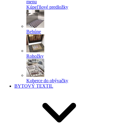
menu
Kúpeľňové predložky
Behúne
Rohožky
Koberce do obývačky
BYTOVÝ TEXTIL