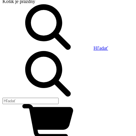
Košík
je prázdny
Hľadať