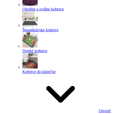
Okrúhle a oválne koberce
Škandinávske koberce
Detské koberce
Koberce do kúpeľne
Otvoriť