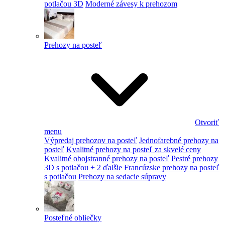
potlačou 3D
Moderné závesy k prehozom
Prehozy na posteľ
Otvoriť
menu
Výpredaj prehozov na posteľ
Jednofarebné prehozy na
posteľ
Kvalitné prehozy na posteľ za skvelé ceny
Kvalitné obojstranné prehozy na posteľ
Pestré prehozy
3D s potlačou
+ 2 ďalšie
Francúzske prehozy na posteľ
s potlačou
Prehozy na sedacie súpravy
Posteľné obliečky