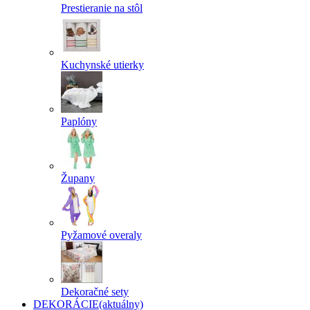
Prestieranie na stôl
Kuchynské utierky
Paplóny
Župany
Pyžamové overaly
Dekoračné sety
DEKORÁCIE
(aktuálny)