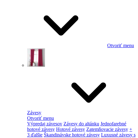
Otvoriť menu
Závesy
Otvoriť menu
Výpredaj závesov
Závesy do altánku
Jednofarebné
hotové závesy
Hotové závesy
Zatemňovacie závesy
+
3 ďalšie
Škandinávske hotové závesy
Luxusné závesy s