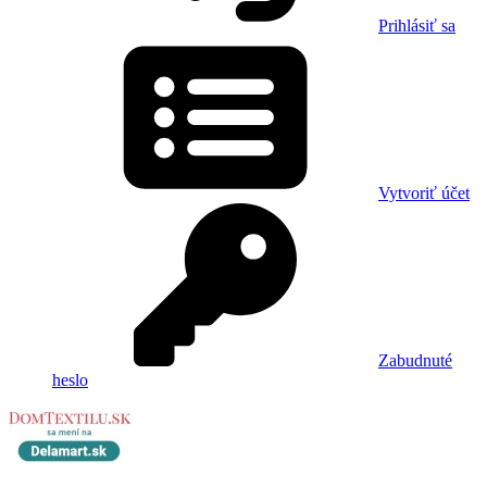
Prihlásiť sa
Vytvoriť účet
Zabudnuté
heslo