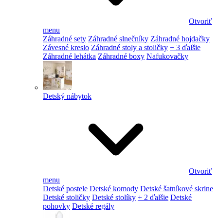
Otvoriť
menu
Záhradné sety
Záhradné slnečníky
Záhradné hojdačky
Závesné kreslo
Záhradné stoly a stoličky
+ 3 ďalšie
Záhradné lehátka
Záhradné boxy
Nafukovačky
Detský nábytok
Otvoriť
menu
Detské postele
Detské komody
Detské šatníkové skrine
Detské stoličky
Detské stolíky
+ 2 ďalšie
Detské
pohovky
Detské regály