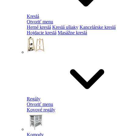
Kreslá
Otvoriť menu
Herné kreslá
Kreslá ušiaky
Kancelárske kreslá
Hojdacie kreslá
Masážne kreslá
Regály
Otvoriť menu
Kovové regály
Komody