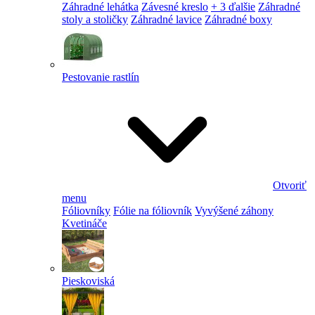
Záhradné lehátka
Závesné kreslo
+ 3 ďalšie
Záhradné
stoly a stoličky
Záhradné lavice
Záhradné boxy
Pestovanie rastlín
Otvoriť
menu
Fóliovníky
Fólie na fóliovník
Vyvýšené záhony
Kvetináče
Pieskoviská