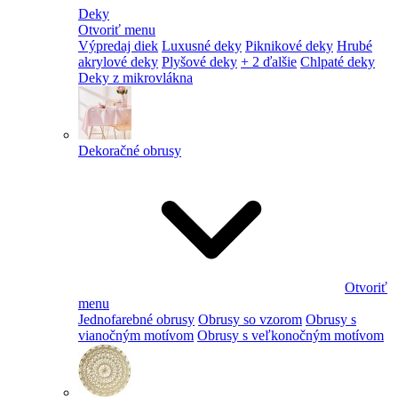
Deky
Otvoriť menu
Výpredaj diek
Luxusné deky
Piknikové deky
Hrubé
akrylové deky
Plyšové deky
+ 2 ďalšie
Chlpaté deky
Deky z mikrovlákna
Dekoračné obrusy
Otvoriť
menu
Jednofarebné obrusy
Obrusy so vzorom
Obrusy s
vianočným motívom
Obrusy s veľkonočným motívom