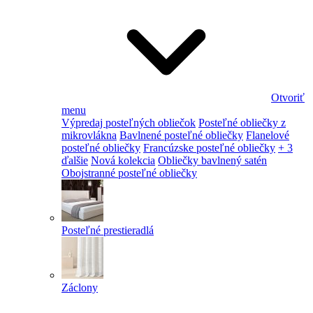
Otvoriť
menu
Výpredaj posteľných obliečok
Posteľné obliečky z
mikrovlákna
Bavlnené posteľné obliečky
Flanelové
posteľné obliečky
Francúzske posteľné obliečky
+ 3
ďalšie
Nová kolekcia
Obliečky bavlnený satén
Obojstranné posteľné obliečky
Posteľné prestieradlá
Záclony