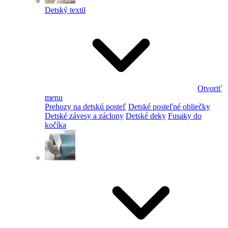
Detský textil
Otvoriť
menu
Prehozy na detskú posteľ
Detské posteľné obliečky
Detské závesy a záclony
Detské deky
Fusaky do
kočíka