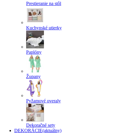
Prestieranie na stôl
Kuchynské utierky
Paplóny
Župany
Pyžamové overaly
Dekoračné sety
DEKORÁCIE
(aktuálny)