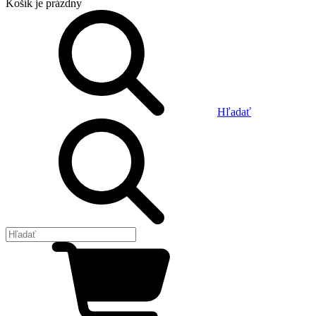
Košík
je prázdny
Hľadať