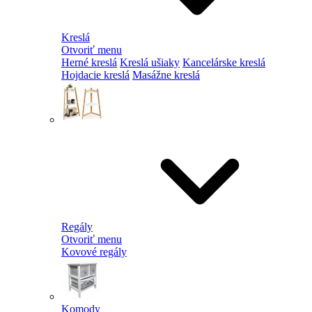
Kreslá
Otvoriť menu
Herné kreslá
Kreslá ušiaky
Kancelárske kreslá
Hojdacie kreslá
Masážne kreslá
Regály
Otvoriť menu
Kovové regály
Komody