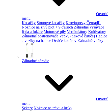
Otvoriť
menu
Kosačky
Strunové kosačky
Krovinorezy
Čerpadlá
Nožnice na živý plot
+ 9 ďalších
Záhradné vysávače
lístia a fukáre
Motorové píly
Vertikulátory
Kultivátory
Záhradné postrekovače
Vapky (tlakové čističe)
Hadice
a vozíky na hadice
Drviče konárov
Záhradné vrtáky
Záhradné náradie
Otvoriť
menu
Sekery
Nožnice na trávu a kríky