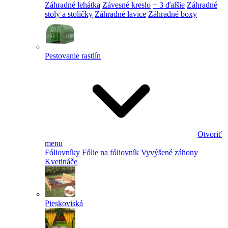
Záhradné lehátka
Závesné kreslo
+ 3 ďalšie
Záhradné
stoly a stoličky
Záhradné lavice
Záhradné boxy
Pestovanie rastlín
Otvoriť
menu
Fóliovníky
Fólie na fóliovník
Vyvýšené záhony
Kvetináče
Pieskoviská