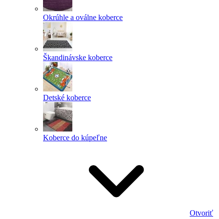
Okrúhle a oválne koberce
Škandinávske koberce
Detské koberce
Koberce do kúpeľne
Otvoriť