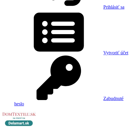
Prihlásiť sa
Vytvoriť účet
Zabudnuté
heslo