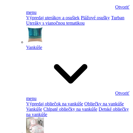
Otvoriť
menu
Výpredaj uterákov a osušiek
Plážové osušky
Turban
Uteráky s vianočnou tematikou
Vankúše
Otvoriť
menu
Výpredaj obliečok na vankúše
Obliečky na vankúše
Vankúše
Chlpaté obliečky na vankúše
Detské obliečky
na vankúše