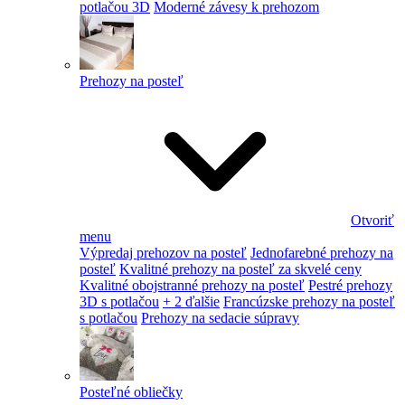
potlačou 3D
Moderné závesy k prehozom
Prehozy na posteľ
Otvoriť
menu
Výpredaj prehozov na posteľ
Jednofarebné prehozy na
posteľ
Kvalitné prehozy na posteľ za skvelé ceny
Kvalitné obojstranné prehozy na posteľ
Pestré prehozy
3D s potlačou
+ 2 ďalšie
Francúzske prehozy na posteľ
s potlačou
Prehozy na sedacie súpravy
Posteľné obliečky