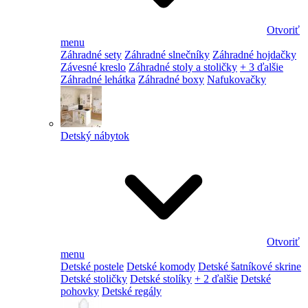
Otvoriť
menu
Záhradné sety
Záhradné slnečníky
Záhradné hojdačky
Závesné kreslo
Záhradné stoly a stoličky
+ 3 ďalšie
Záhradné lehátka
Záhradné boxy
Nafukovačky
Detský nábytok
Otvoriť
menu
Detské postele
Detské komody
Detské šatníkové skrine
Detské stoličky
Detské stolíky
+ 2 ďalšie
Detské
pohovky
Detské regály