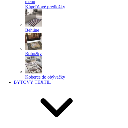
menu
Kúpeľňové predložky
Behúne
Rohožky
Koberce do obývačky
BYTOVÝ TEXTIL