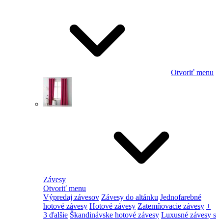
Otvoriť menu
Závesy
Otvoriť menu
Výpredaj závesov
Závesy do altánku
Jednofarebné
hotové závesy
Hotové závesy
Zatemňovacie závesy
+
3 ďalšie
Škandinávske hotové závesy
Luxusné závesy s