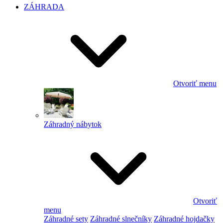
ZÁHRADA
Otvoriť menu
Záhradný nábytok
Otvoriť
menu
Záhradné sety
Záhradné slnečníky
Záhradné hojdačky