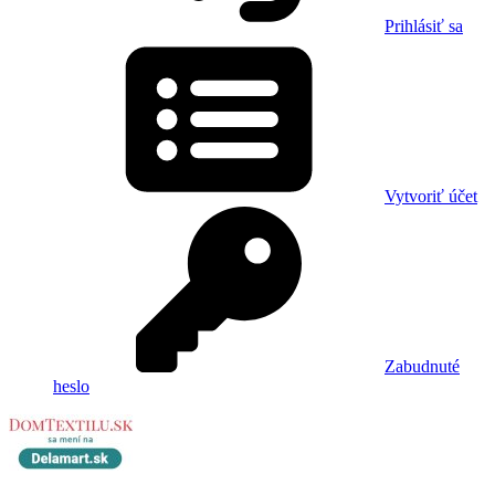
Prihlásiť sa
Vytvoriť účet
Zabudnuté
heslo