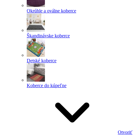
Okrúhle a oválne koberce
Škandinávske koberce
Detské koberce
Koberce do kúpeľne
Otvoriť