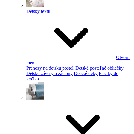
Detský textil
Otvoriť
menu
Prehozy na detskú posteľ
Detské posteľné obliečky
Detské závesy a záclony
Detské deky
Fusaky do
kočíka