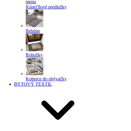
menu
Kúpeľňové predložky
Behúne
Rohožky
Koberce do obývačky
BYTOVÝ TEXTIL