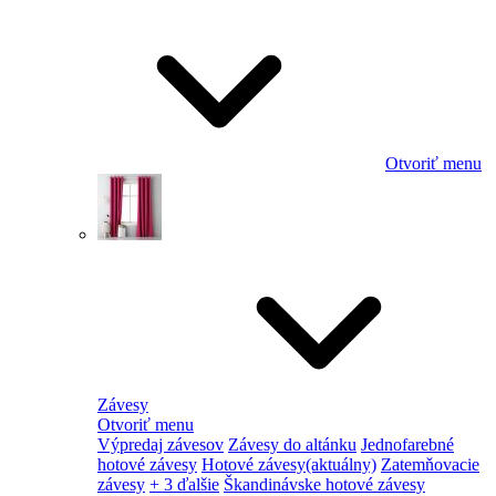
Otvoriť menu
Závesy
Otvoriť menu
Výpredaj závesov
Závesy do altánku
Jednofarebné
hotové závesy
Hotové závesy
(aktuálny)
Zatemňovacie
závesy
+ 3 ďalšie
Škandinávske hotové závesy