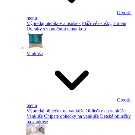
Otvoriť
menu
Výpredaj uterákov a osušiek
Plážové osušky
Turban
Uteráky s vianočnou tematikou
Vankúše
Otvoriť
menu
Výpredaj obliečok na vankúše
Obliečky na vankúše
Vankúše
Chlpaté obliečky na vankúše
Detské obliečky
na vankúše