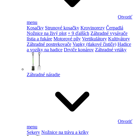
Otvoriť
menu
Kosačky
Strunové kosačky
Krovinorezy
Čerpadlá
Nožnice na živý plot
+ 9 ďalších
Záhradné vysávače
lístia a fukáre
Motorové píly
Vertikulátory
Kultivátory
Záhradné postrekovače
Vapky (tlakové čističe)
Hadice
a vozíky na hadice
Drviče konárov
Záhradné vrtáky
Záhradné náradie
Otvoriť
menu
Sekery
Nožnice na trávu a kríky