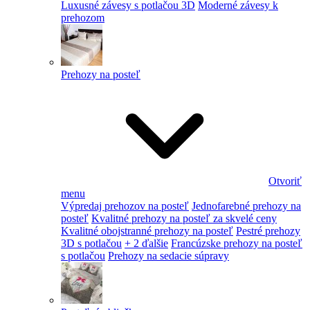
Luxusné závesy s potlačou 3D
Moderné závesy k
prehozom
Prehozy na posteľ
Otvoriť
menu
Výpredaj prehozov na posteľ
Jednofarebné prehozy na
posteľ
Kvalitné prehozy na posteľ za skvelé ceny
Kvalitné obojstranné prehozy na posteľ
Pestré prehozy
3D s potlačou
+ 2 ďalšie
Francúzske prehozy na posteľ
s potlačou
Prehozy na sedacie súpravy