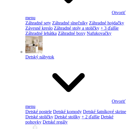
Otvoriť
menu
Záhradné sety
Záhradné slnečníky
Záhradné hojdačky
Závesné kreslo
Záhradné stoly a stoličky
+ 3 ďalšie
Záhradné lehátka
Záhradné boxy
Nafukovačky
Detský nábytok
Otvoriť
menu
Detské postele
Detské komody
Detské šatníkové skrine
Detské stoličky
Detské stolíky
+ 2 ďalšie
Detské
pohovky
Detské regály