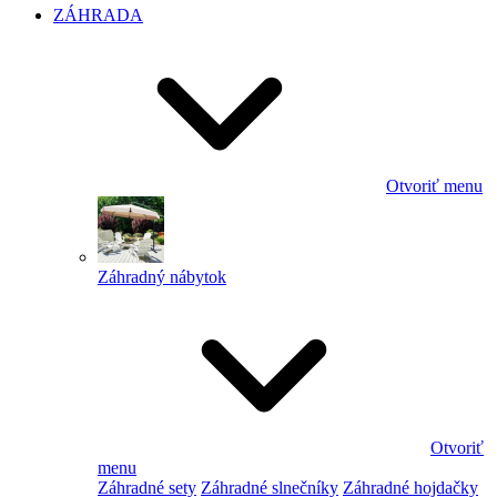
ZÁHRADA
Otvoriť menu
Záhradný nábytok
Otvoriť
menu
Záhradné sety
Záhradné slnečníky
Záhradné hojdačky