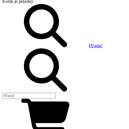
Košík
je prázdny
Hľadať