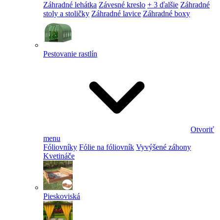
Záhradné lehátka
Závesné kreslo
+ 3 ďalšie
Záhradné
stoly a stoličky
Záhradné lavice
Záhradné boxy
Pestovanie rastlín
Otvoriť
menu
Fóliovníky
Fólie na fóliovník
Vyvýšené záhony
Kvetináče
Pieskoviská