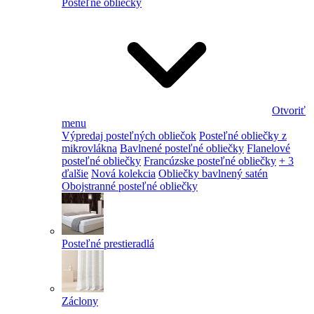
Posteľné obliečky
Otvoriť
menu
Výpredaj posteľných obliečok
Posteľné obliečky z
mikrovlákna
Bavlnené posteľné obliečky
Flanelové
posteľné obliečky
Francúzske posteľné obliečky
+ 3
ďalšie
Nová kolekcia
Obliečky bavlnený satén
Obojstranné posteľné obliečky
Posteľné prestieradlá
Záclony