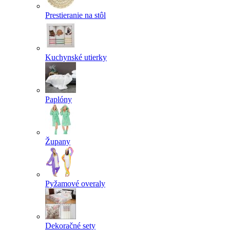
Prestieranie na stôl
Kuchynské utierky
Paplóny
Župany
Pyžamové overaly
Dekoračné sety