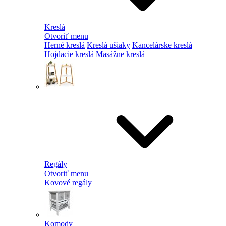
Kreslá
Otvoriť menu
Herné kreslá
Kreslá ušiaky
Kancelárske kreslá
Hojdacie kreslá
Masážne kreslá
Regály
Otvoriť menu
Kovové regály
Komody