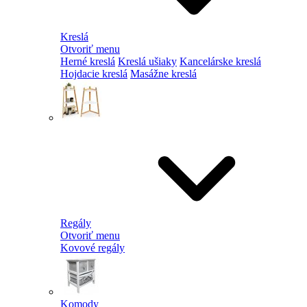
Kreslá
Otvoriť menu
Herné kreslá
Kreslá ušiaky
Kancelárske kreslá
Hojdacie kreslá
Masážne kreslá
Regály
Otvoriť menu
Kovové regály
Komody