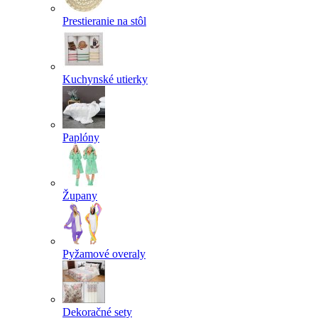
Prestieranie na stôl
Kuchynské utierky
Paplóny
Župany
Pyžamové overaly
Dekoračné sety