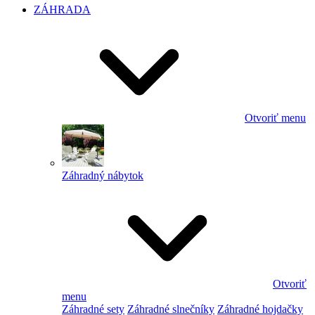
ZÁHRADA
Otvoriť menu
Záhradný nábytok
Otvoriť
menu
Záhradné sety
Záhradné slnečníky
Záhradné hojdačky