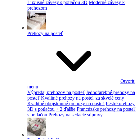
Luxusné závesy s potlačou 3D
Moderné závesy k
prehozom
Prehozy na posteľ
Otvoriť
menu
Výpredaj prehozov na posteľ
Jednofarebné prehozy na
posteľ
Kvalitné prehozy na posteľ za skvelé ceny
Kvalitné obojstranné prehozy na posteľ
Pestré prehozy
3D s potlačou
+ 2 ďalšie
Francúzske prehozy na posteľ
s potlačou
Prehozy na sedacie súpravy