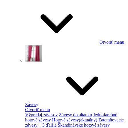
Otvoriť menu
Závesy
Otvoriť menu
Výpredaj závesov
Závesy do altánku
Jednofarebné
hotové závesy
Hotové závesy
(aktuálny)
Zatemňovacie
závesy
+ 3 ďalšie
Škandinávske hotové závesy