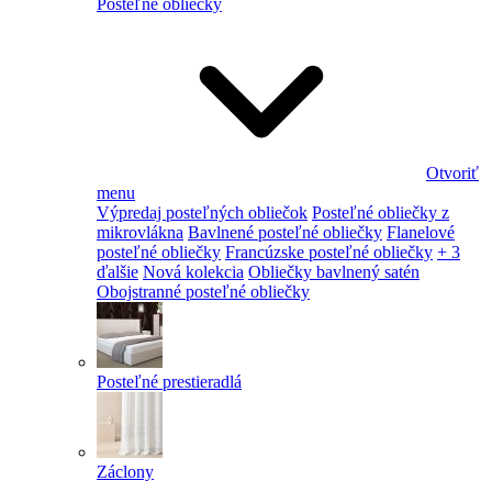
Posteľné obliečky
Otvoriť
menu
Výpredaj posteľných obliečok
Posteľné obliečky z
mikrovlákna
Bavlnené posteľné obliečky
Flanelové
posteľné obliečky
Francúzske posteľné obliečky
+ 3
ďalšie
Nová kolekcia
Obliečky bavlnený satén
Obojstranné posteľné obliečky
Posteľné prestieradlá
Záclony