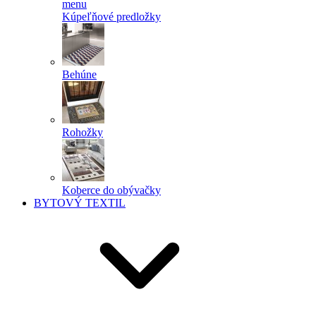
menu
Kúpeľňové predložky
Behúne
Rohožky
Koberce do obývačky
BYTOVÝ TEXTIL