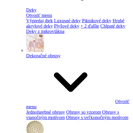
Deky
Otvoriť menu
Výpredaj diek
Luxusné deky
Piknikové deky
Hrubé
akrylové deky
Plyšové deky
+ 2 ďalšie
Chlpaté deky
Deky z mikrovlákna
Dekoračné obrusy
Otvoriť
menu
Jednofarebné obrusy
Obrusy so vzorom
Obrusy s
vianočným motívom
Obrusy s veľkonočným motívom