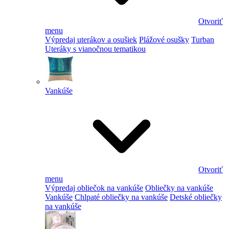
Otvoriť
menu
Výpredaj uterákov a osušiek
Plážové osušky
Turban
Uteráky s vianočnou tematikou
Vankúše
Otvoriť
menu
Výpredaj obliečok na vankúše
Obliečky na vankúše
Vankúše
Chlpaté obliečky na vankúše
Detské obliečky
na vankúše