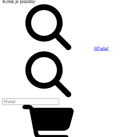
Košík
je prázdny
Hľadať