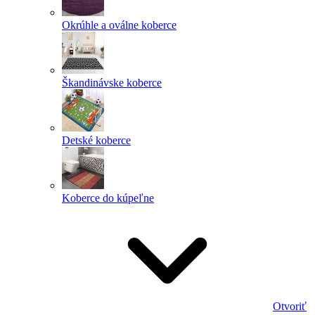
Okrúhle a oválne koberce
Škandinávske koberce
Detské koberce
Koberce do kúpeľne
Otvoriť