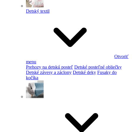
Detský textil
Otvoriť
menu
Prehozy na detskú posteľ
Detské posteľné obliečky
Detské závesy a záclony
Detské deky
Fusaky do
kočíka