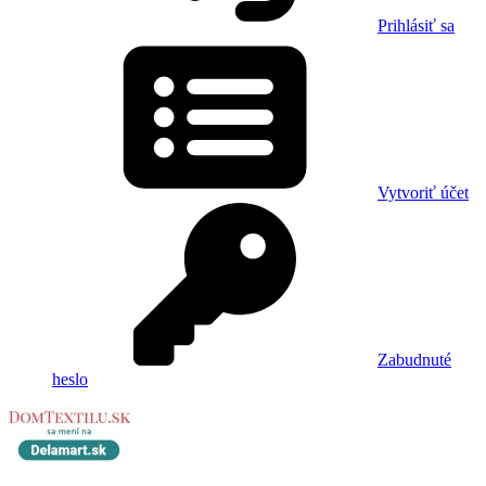
Prihlásiť sa
Vytvoriť účet
Zabudnuté
heslo