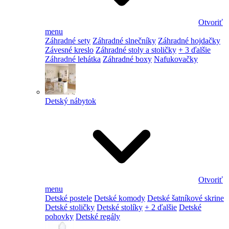
Otvoriť
menu
Záhradné sety
Záhradné slnečníky
Záhradné hojdačky
Závesné kreslo
Záhradné stoly a stoličky
+ 3 ďalšie
Záhradné lehátka
Záhradné boxy
Nafukovačky
Detský nábytok
Otvoriť
menu
Detské postele
Detské komody
Detské šatníkové skrine
Detské stoličky
Detské stolíky
+ 2 ďalšie
Detské
pohovky
Detské regály