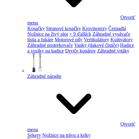
Otvoriť
menu
Kosačky
Strunové kosačky
Krovinorezy
Čerpadlá
Nožnice na živý plot
+ 9 ďalších
Záhradné vysávače
lístia a fukáre
Motorové píly
Vertikulátory
Kultivátory
Záhradné postrekovače
Vapky (tlakové čističe)
Hadice
a vozíky na hadice
Drviče konárov
Záhradné vrtáky
Záhradné náradie
Otvoriť
menu
Sekery
Nožnice na trávu a kríky