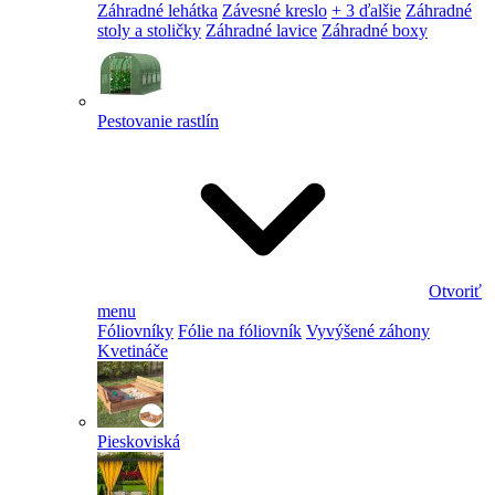
Záhradné lehátka
Závesné kreslo
+ 3 ďalšie
Záhradné
stoly a stoličky
Záhradné lavice
Záhradné boxy
Pestovanie rastlín
Otvoriť
menu
Fóliovníky
Fólie na fóliovník
Vyvýšené záhony
Kvetináče
Pieskoviská