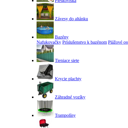
Pieskoviská
Závesy do altánku
Bazény
Nafukovačky
Príslušenstvo k bazénom
Plážové os
Tieniace siete
Krycie plachty
Záhradné vozíky
Trampolíny