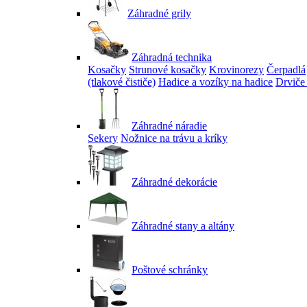
Záhradné grily
Záhradná technika
Kosačky
Strunové kosačky
Krovinorezy
Čerpadlá
(tlakové čističe)
Hadice a vozíky na hadice
Drviče
Záhradné náradie
Sekery
Nožnice na trávu a kríky
Záhradné dekorácie
Záhradné stany a altány
Poštové schránky