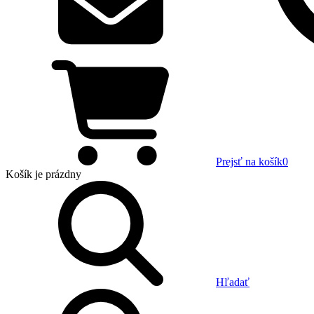
Prejsť na košík
0
Košík
je prázdny
Hľadať