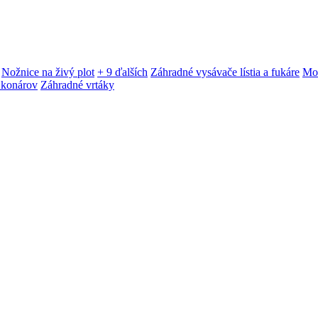
Nožnice na živý plot
+ 9 ďalších
Záhradné vysávače lístia a fukáre
Mot
 konárov
Záhradné vrtáky