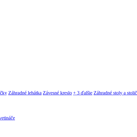
ačky
Záhradné lehátka
Závesné kreslo
+ 3 ďalšie
Záhradné stoly a stoli
etináče