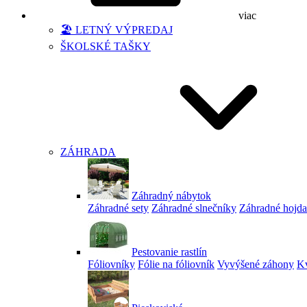
viac
🏖️ LETNÝ VÝPREDAJ
ŠKOLSKÉ TAŠKY
ZÁHRADA
Záhradný nábytok
Záhradné sety
Záhradné slnečníky
Záhradné hojd
Pestovanie rastlín
Fóliovníky
Fólie na fóliovník
Vyvýšené záhony
Kv