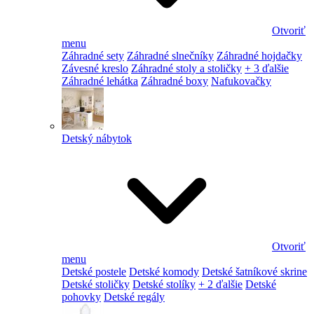
Otvoriť
menu
Záhradné sety
Záhradné slnečníky
Záhradné hojdačky
Závesné kreslo
Záhradné stoly a stoličky
+ 3 ďalšie
Záhradné lehátka
Záhradné boxy
Nafukovačky
Detský nábytok
Otvoriť
menu
Detské postele
Detské komody
Detské šatníkové skrine
Detské stoličky
Detské stolíky
+ 2 ďalšie
Detské
pohovky
Detské regály