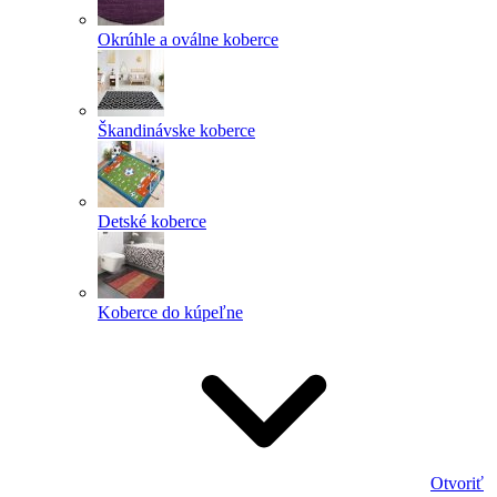
Okrúhle a oválne koberce
Škandinávske koberce
Detské koberce
Koberce do kúpeľne
Otvoriť