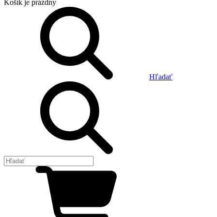
Košík
je prázdny
Hľadať