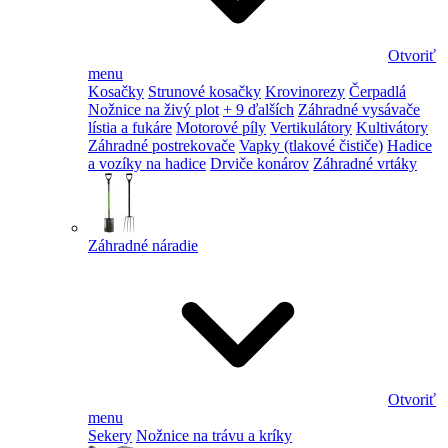
Otvoriť
menu
Kosačky
Strunové kosačky
Krovinorezy
Čerpadlá
Nožnice na živý plot
+ 9 ďalších
Záhradné vysávače
lístia a fukáre
Motorové píly
Vertikulátory
Kultivátory
Záhradné postrekovače
Vapky (tlakové čističe)
Hadice
a vozíky na hadice
Drviče konárov
Záhradné vrtáky
Záhradné náradie
Otvoriť
menu
Sekery
Nožnice na trávu a kríky