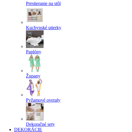
Prestieranie na stôl
Kuchynské utierky
Paplóny
Župany
Pyžamové overaly
Dekoračné sety
DEKORÁCIE