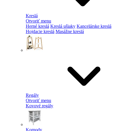
Kreslá
Otvoriť menu
Herné kreslá
Kreslá ušiaky
Kancelárske kreslá
Hojdacie kreslá
Masážne kreslá
Regály
Otvoriť menu
Kovové regály
Komody