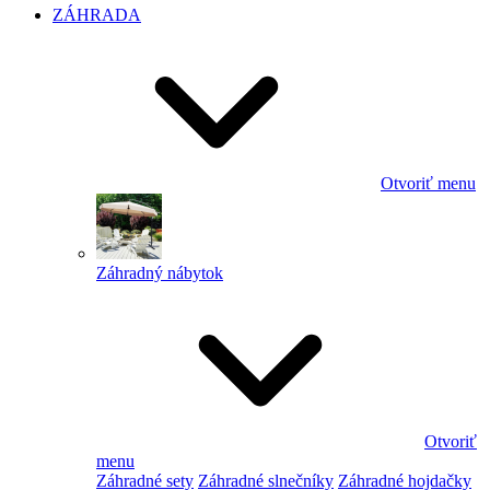
ZÁHRADA
Otvoriť menu
Záhradný nábytok
Otvoriť
menu
Záhradné sety
Záhradné slnečníky
Záhradné hojdačky