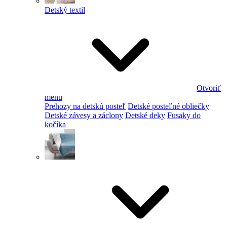
Detský textil
Otvoriť
menu
Prehozy na detskú posteľ
Detské posteľné obliečky
Detské závesy a záclony
Detské deky
Fusaky do
kočíka