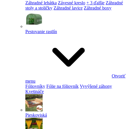
Záhradné lehátka
Závesné kreslo
+ 3 ďalšie
Záhradné
stoly a stoličky
Záhradné lavice
Záhradné boxy
Pestovanie rastlín
Otvoriť
menu
Fóliovníky
Fólie na fóliovník
Vyvýšené záhony
Kvetináče
Pieskoviská