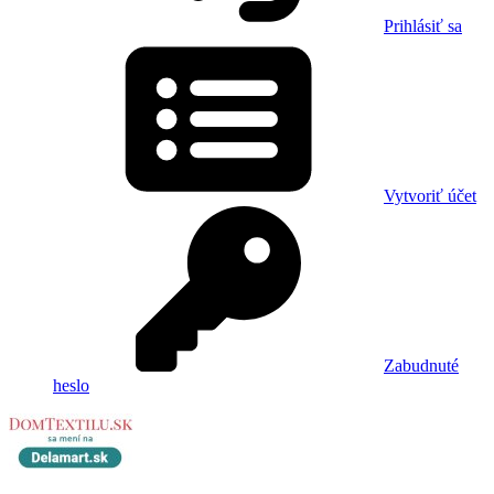
Prihlásiť sa
Vytvoriť účet
Zabudnuté
heslo