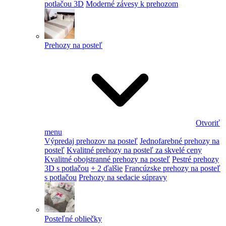
potlačou 3D
Moderné závesy k prehozom
Prehozy na posteľ
Otvoriť
menu
Výpredaj prehozov na posteľ
Jednofarebné prehozy na
posteľ
Kvalitné prehozy na posteľ za skvelé ceny
Kvalitné obojstranné prehozy na posteľ
Pestré prehozy
3D s potlačou
+ 2 ďalšie
Francúzske prehozy na posteľ
s potlačou
Prehozy na sedacie súpravy
Posteľné obliečky