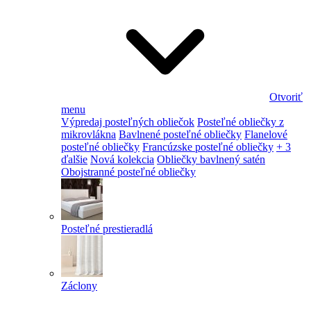
Otvoriť
menu
Výpredaj posteľných obliečok
Posteľné obliečky z
mikrovlákna
Bavlnené posteľné obliečky
Flanelové
posteľné obliečky
Francúzske posteľné obliečky
+ 3
ďalšie
Nová kolekcia
Obliečky bavlnený satén
Obojstranné posteľné obliečky
Posteľné prestieradlá
Záclony