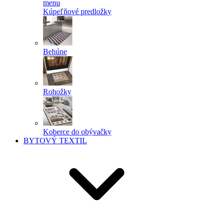
menu
Kúpeľňové predložky
Behúne
Rohožky
Koberce do obývačky
BYTOVÝ TEXTIL