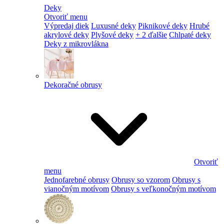
Deky
Otvoriť menu
Výpredaj diek
Luxusné deky
Piknikové deky
Hrubé
akrylové deky
Plyšové deky
+ 2 ďalšie
Chlpaté deky
Deky z mikrovlákna
Dekoračné obrusy
Otvoriť
menu
Jednofarebné obrusy
Obrusy so vzorom
Obrusy s
vianočným motívom
Obrusy s veľkonočným motívom