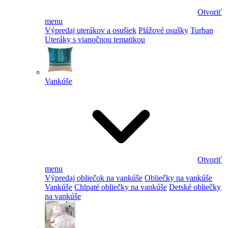
Otvoriť
menu
Výpredaj uterákov a osušiek
Plážové osušky
Turban
Uteráky s vianočnou tematikou
Vankúše
Otvoriť
menu
Výpredaj obliečok na vankúše
Obliečky na vankúše
Vankúše
Chlpaté obliečky na vankúše
Detské obliečky
na vankúše