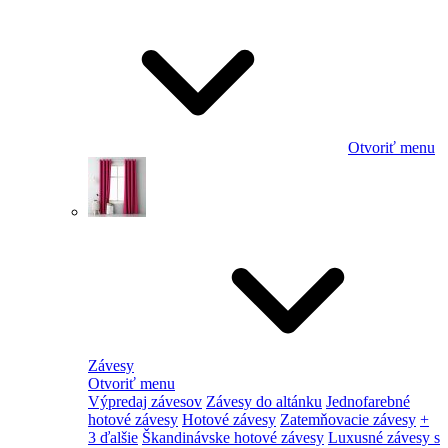
Otvoriť menu
Závesy
Otvoriť menu
Výpredaj závesov
Závesy do altánku
Jednofarebné
hotové závesy
Hotové závesy
Zatemňovacie závesy
+
3 ďalšie
Škandinávske hotové závesy
Luxusné závesy s