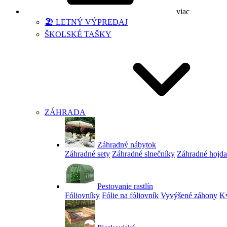
viac
🏖️ LETNÝ VÝPREDAJ
ŠKOLSKÉ TAŠKY
ZÁHRADA
Záhradný nábytok
Záhradné sety
Záhradné slnečníky
Záhradné hojd
Pestovanie rastlín
Fóliovníky
Fólie na fóliovník
Vyvýšené záhony
Kv