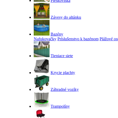
Pieskoviská
Závesy do altánku
Bazény
Nafukovačky
Príslušenstvo k bazénom
Plážové os
Tieniace siete
Krycie plachty
Záhradné vozíky
Trampolíny