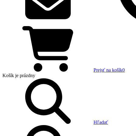
Prejsť na košík
0
Košík
je prázdny
Hľadať