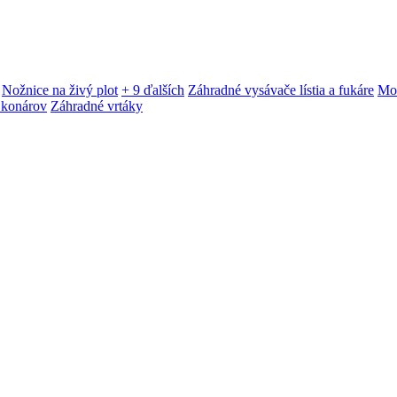
Nožnice na živý plot
+ 9 ďalších
Záhradné vysávače lístia a fukáre
Mot
 konárov
Záhradné vrtáky