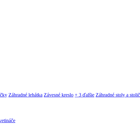
ačky
Záhradné lehátka
Závesné kreslo
+ 3 ďalšie
Záhradné stoly a stoli
etináče