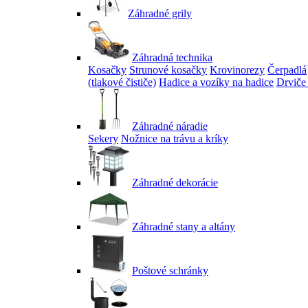
Záhradné grily
Záhradná technika
Kosačky
Strunové kosačky
Krovinorezy
Čerpadlá
(tlakové čističe)
Hadice a vozíky na hadice
Drviče
Záhradné náradie
Sekery
Nožnice na trávu a kríky
Záhradné dekorácie
Záhradné stany a altány
Poštové schránky