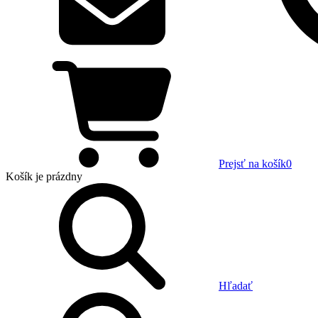
Prejsť na košík
0
Košík
je prázdny
Hľadať