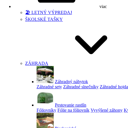
viac
🏖️ LETNÝ VÝPREDAJ
ŠKOLSKÉ TAŠKY
ZÁHRADA
Záhradný nábytok
Záhradné sety
Záhradné slnečníky
Záhradné hojd
Pestovanie rastlín
Fóliovníky
Fólie na fóliovník
Vyvýšené záhony
Kv