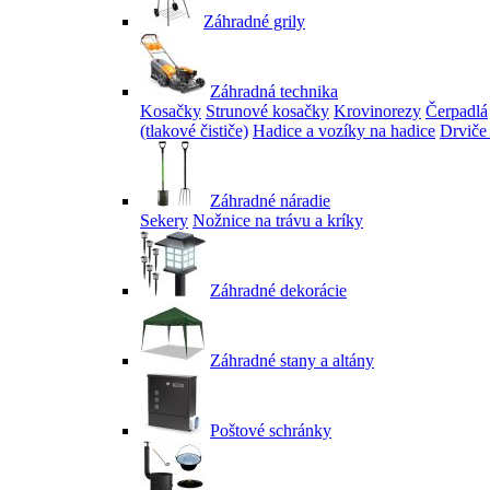
Záhradné grily
Záhradná technika
Kosačky
Strunové kosačky
Krovinorezy
Čerpadlá
(tlakové čističe)
Hadice a vozíky na hadice
Drviče
Záhradné náradie
Sekery
Nožnice na trávu a kríky
Záhradné dekorácie
Záhradné stany a altány
Poštové schránky