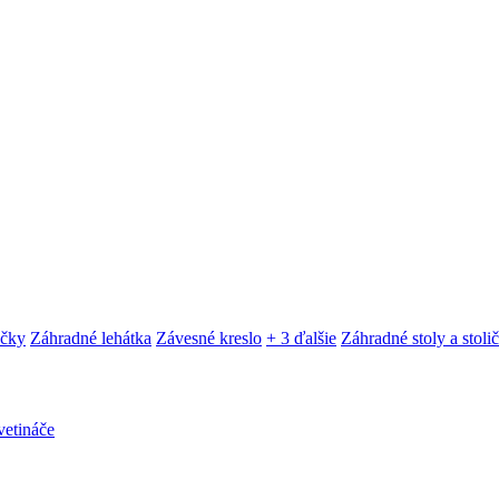
ačky
Záhradné lehátka
Závesné kreslo
+ 3 ďalšie
Záhradné stoly a stoli
etináče