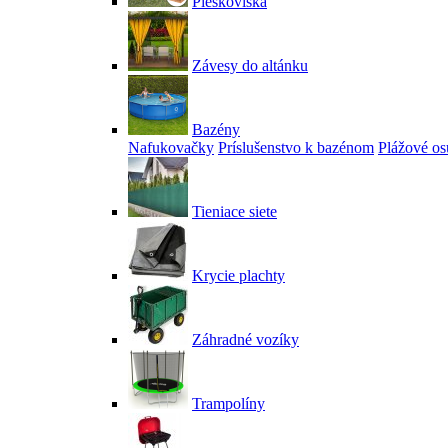
Pieskoviská
Závesy do altánku
Bazény
Nafukovačky
Príslušenstvo k bazénom
Plážové os
Tieniace siete
Krycie plachty
Záhradné vozíky
Trampolíny