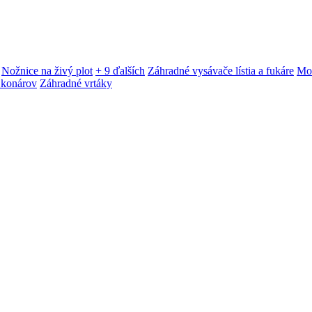
Nožnice na živý plot
+ 9 ďalších
Záhradné vysávače lístia a fukáre
Mot
 konárov
Záhradné vrtáky