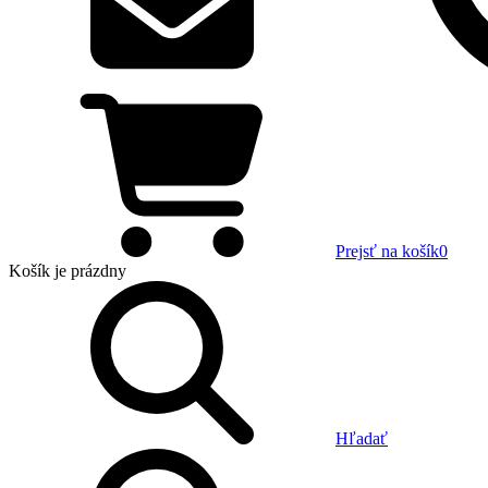
Prejsť na košík
0
Košík
je prázdny
Hľadať