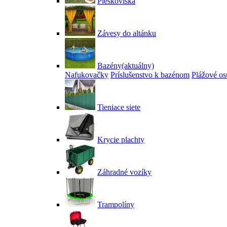
Pieskoviská
Závesy do altánku
Bazény
(aktuálny)
Nafukovačky
Príslušenstvo k bazénom
Plážové os
Tieniace siete
Krycie plachty
Záhradné vozíky
Trampolíny