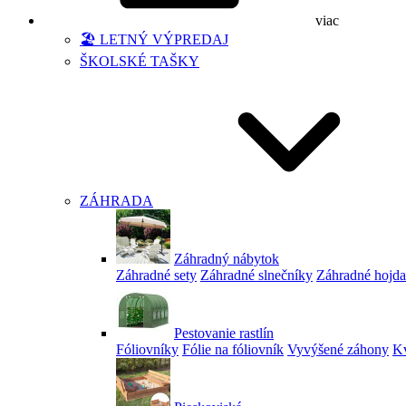
viac
🏖️ LETNÝ VÝPREDAJ
ŠKOLSKÉ TAŠKY
ZÁHRADA
Záhradný nábytok
Záhradné sety
Záhradné slnečníky
Záhradné hojd
Pestovanie rastlín
Fóliovníky
Fólie na fóliovník
Vyvýšené záhony
Kv