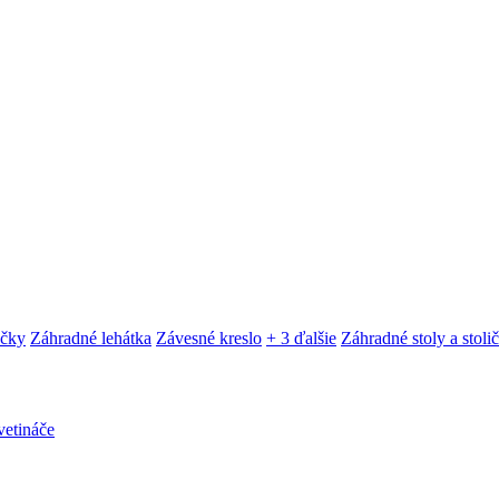
ačky
Záhradné lehátka
Závesné kreslo
+ 3 ďalšie
Záhradné stoly a stoli
etináče