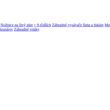
Nožnice na živý plot
+ 9 ďalších
Záhradné vysávače lístia a fukáre
Mot
 konárov
Záhradné vrtáky