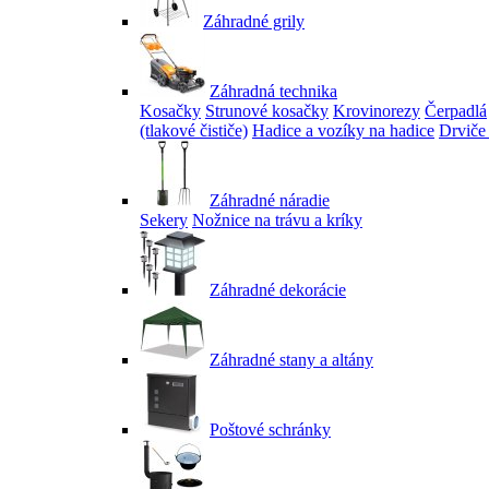
Záhradné grily
Záhradná technika
Kosačky
Strunové kosačky
Krovinorezy
Čerpadlá
(tlakové čističe)
Hadice a vozíky na hadice
Drviče
Záhradné náradie
Sekery
Nožnice na trávu a kríky
Záhradné dekorácie
Záhradné stany a altány
Poštové schránky